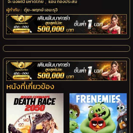
จ๊ะ นงผณี มหาดไทย
,
แอน ทองประสม
ผู้กำกับ :
ตุ๋ย-พฤกษ์ เอมะรุจิ
หนังที่เกี่ยวข้อง