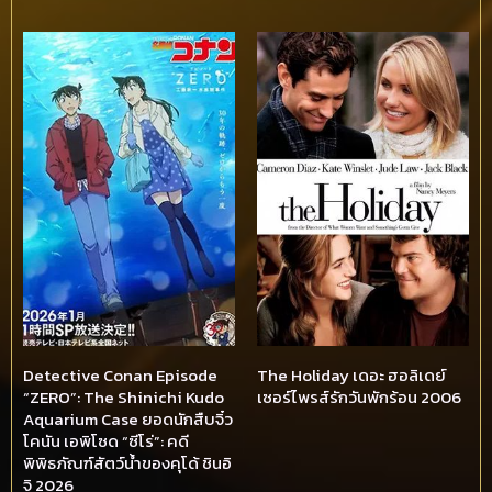
Detective Conan Episode
The Holiday เดอะ ฮอลิเดย์
“ZERO”: The Shinichi Kudo
เซอร์ไพรส์รักวันพักร้อน 2006
Aquarium Case ยอดนักสืบจิ๋ว
โคนัน เอพิโซด “ซีโร่”: คดี
พิพิธภัณฑ์สัตว์น้ำของคุโด้ ชินอิ
จิ 2026