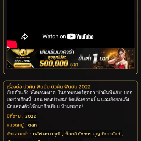
เรื่องย่อ บัวผัน ฟันยับ บัวผัน ฟันยับ 2022
เปิดตัวแก๊ง ‘พังพอนผงาด’ ในภาพยนตร์สุดฮา ‘บัวผันฟันยับ’ บอก
เลยว่าเรื่องนี้ ‘แอน ทองประสม’ จัดเต็มความปั่น แถมยังยกแก๊ง
นักแสดงตัวโจ๊กมาอีกเพียบ ห้ามพลาด!
ปีที่ฉาย :
2022
หมวดหมู่ :
ตลก
นักแสดงนำ :
กลัฟ คณาวุฒิ
,
ก๊อตจิ ทัชชกร บุญลัภยานันท์
,