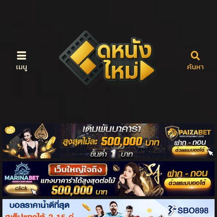
เมนู
ค้นหา