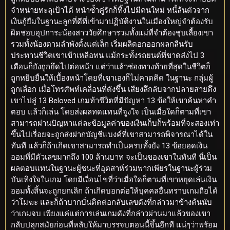
จำหน่ายทะลุเป้าได้ หนำซ้ำคู่รักก็ทิ้งไปมีคนใหม่ หนี้ล้นตัวจาก
เงินกู้ยืมในฐานะลูกที่ดีที่เข้ามาปฏิบัติงานในเมืองใหญ่จำต้องรับ
ผิดชอบอุปการะน้องสาววัยศึกษารวมทั้งแม่ที่จำต้องชุบเลี้ยงเขา
รวมทั้งน้องตามลำพังตั้งแต่เล็ก เริ่มผลิดอกออกผลกลืนรับ
ประทานชีวิตเขาเข้าเหลือทน แม้กระทั้งรถยนต์ที่ขาดส่งไป 3
เดือนก็ยังถูกยึดไปต่อหน้า แต่ว่าแล้วช่องทางท้ายที่สุดในชีวิตก็
ถูกหยิบยื่นให้เบื้องหน้าโดยที่เขาเองก็ไม่คาดคิด ในฐานะ กลุ่มผู้
ถูกเลือก เมื่อโทรศัพท์เคลื่อนที่ดังขึ้น เสียงลึกลับจากปลายสายดึง
เขาไปสู่ 13 Beloved เกมท้าชีวิตที่มีปัญหา 13 ข้อให้เขาค้นหาคำ
ตอบ แล้วก็เล่น โดยส่งผลทดแทนที่จูงใจ เป็นเมื่อใดก็ตามที่เขา
สามารถผ่านปัญหาแต่ละข้อมูลค่าของเงินเก็บก็พร้อมที่จะสองเท่า
ขึ้นไปเรื่อยจะถูกส่งฝากบัญชีแบงค์ที่เขาสามารถพิจารณาได้ใน
ทันที แล้วก็ถ้าเกิดเขาสามารถทำเป็นครบทั้งยัง 13 ข้อยอดเงิน
ออมที่มีตัวเลขมากถึง 100 ล้านบาท จะเป็นของเขาในทันที นี่เป็น
ผลตอบแทนในฐานะผู้ชนะที่อุตสาห์ร่วมพากเพียรในฐานะผู้ร่วม
บันเทิงใจในเกม โดยมีเงื่อนไขที่ว่าเมื่อใดก็ตามที่เขาหยุดเล่นเงิน
ออมทั้งสิ้นจะถูกยกเลิก ถ้าเกิดบอกต่อให้บุคคลอื่นทราบเกมถือได้
ว่าโมฆะ และก็ถ้าบากบั่นติดต่อกลับเลขดังที่กล่าวมาข้างต้นนับ
ว่าเกมจบ เพียงแค่แต่การเล่นเกมดังที่กล่าวผ่านมาแล้วของเขา
กลับปลุกสมัยก่อนที่หลับให้มาบรรจบตอนนี้ขึ้นอีกที แน่ๆว่าพร้อม