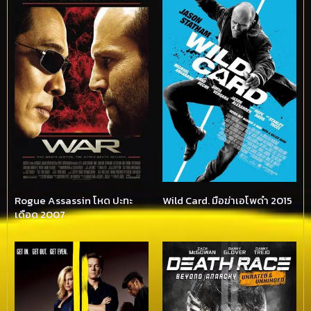
Rogue Assassin โหด ปะทะ
Wild Card. มือฆ่าเอโพดำ 2015
เดือด 2007