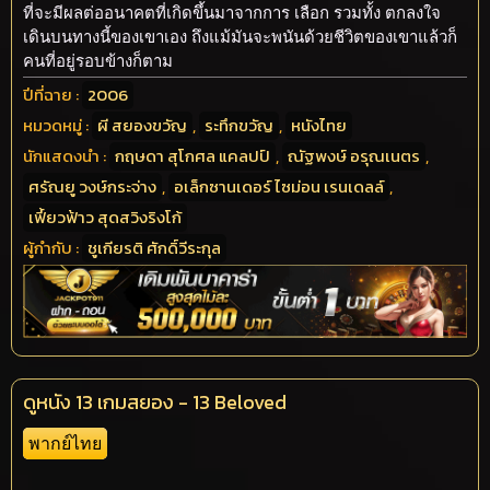
ที่จะมีผลต่ออนาคตที่เกิดขึ้นมาจากการ เลือก รวมทั้ง ตกลงใจ
เดินบนทางนี้ของเขาเอง ถึงแม้มันจะพนันด้วยชีวิตของเขาแล้วก็
คนที่อยู่รอบข้างก็ตาม
ปีที่ฉาย :
2006
หมวดหมู่ :
ผี สยองขวัญ
,
ระทึกขวัญ
,
หนังไทย
นักแสดงนำ :
กฤษดา สุโกศล แคลปป์
,
ณัฐพงษ์ อรุณเนตร
,
ศรัณยู วงษ์กระจ่าง
,
อเล็กซานเดอร์ ไซม่อน เรนเดลล์
,
เฟี้ยวฟ้าว สุดสวิงริงโก้
ผู้กำกับ :
ชูเกียรติ ศักดิ์วีระกุล
ดูหนัง 13 เกมสยอง - 13 Beloved
พากย์ไทย