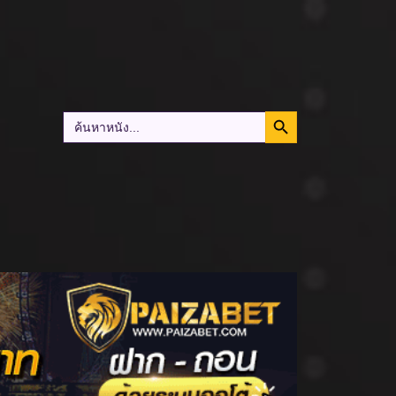
Search Button
Search
for: