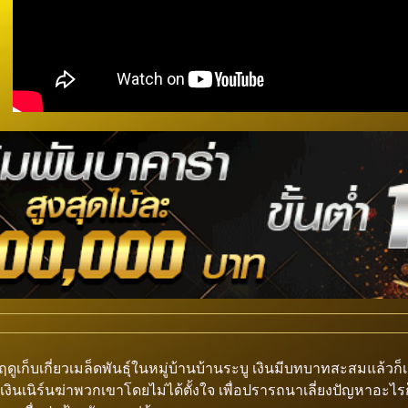
นฤดูเก็บเกี่ยวเมล็ดพันธุ์ในหมู่บ้านบ้านระบู เงินมีบทบาทสะสมแล้วก็เ
ินเนิร์นฆ่าพวกเขาโดยไม่ได้ตั้งใจ เพื่อปรารถนาเลี่ยงปัญหาอะไรก