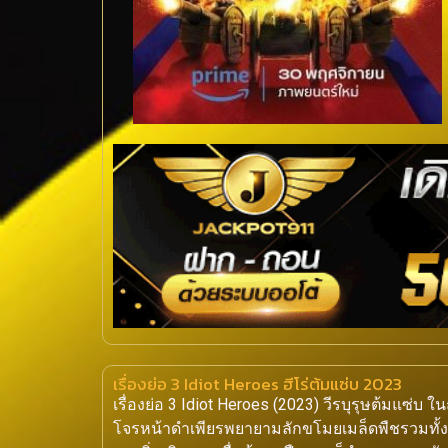
เรื่องย่อ 3 Idiot Heroes ฮีโร่ต้มแซ่บ 2023
เรื่องย่อ 3 Idiot Heroes (2023) วีรบุรุษต้มแซ่บ ใ
โจรหน้าดําเพียรพยายามลักขโมยเมล็ดพืชรวมทั้งเง