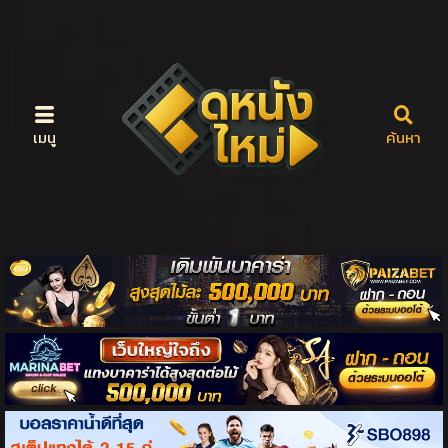
เมนู
ค้นหา