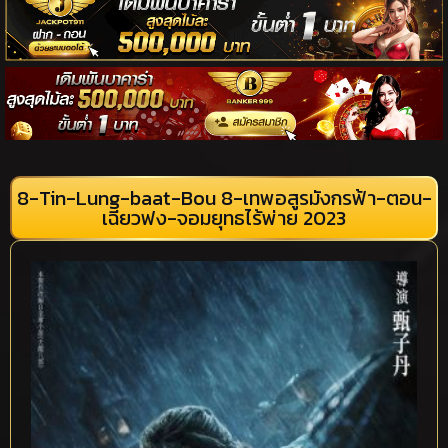
8-Tin-Lung-baat-Bou 8-เทพอสูรมังกรฟ้า-ตอน-
เฉียวฟง-จอมยุทธไร้พ่าย 2023