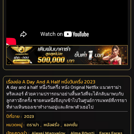
เรื่องย่อ A Day And A Half หนึ่งวันครึ่ง 2023
A day and a half หนึ่งวันครึ่ง หนัง Original Netflix แนวดราม่า
ทริลเลอร์ ด้วยความปรารถนาอย่างสิ้นหวังที่จะได้กลับมาพบกับ
ลูกสาวอีกครั้ง ชายคนหนึ่งจึงบุกเข้าไปในศูนย์การแพทย์ที่ภรรยา
ที่ห่างเหินของเขาทำงานอยู่และลักพาตัวเธอไป
ปีที่ฉาย :
2023
หมวดหมู่ :
ดราม่า
,
หนังฝรั่ง
,
แอคชั่น
นักแสดงนำ :
Alexej Manvelov
,
Alma Pöysti
,
Fares Fares