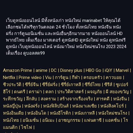
เว็บดูหนังออนไลน์ มีทั้งหนังเก่า หนังใหม่
marinabet
ให้คุณได้
เลือกชมได้ฟรีทุกวันตลอด 24 ชั่วโมง ทั้งหนังไทย หนังจีน หนัง
ฝรั่ง การ์ตูนอนิเมชั่น และหนังอื่นๆอีกมากมาย หนังออนไลน์ HD
พากย์ไทย เต็มเรื่อง มาสเตอร์ ดูหนังHD ดูหนังใหม่ หนัง ดูหนังฟรี
ดูหนัง เว็บดูหนังออนไลน์ หนังมาใหม่ หนังใหม่ชนโรง 2023 2024
เต็มเรื่อง
ดูบอลสด99
Amazon Prime
|
anime
|
DC
|
Disney plus
|
HBO Go
|
iQiY
|
Marvel
|
Netflix
|
Prime video
|
Viu
|
การ์ตูน
|
กีฬา
|
ครอบครัว
|
คาวบอย
|
ชีวประวัติ
|
ซีรี่ย์จีน
|
ซีรี่ย์ฝรั่ง
|
ซีรี่ย์เกาหลี
|
ซีรี่ย์ไทย
|
ซีรีส์
|
ซูเปอร์
ฮีโร่
|
ดนตรี
|
ดราม่า
|
ตลก
|
ประวิติศาสตร์
|
ผจญภัย
|
ผี สยองขวัญ
|
ระทึกขวัญ
|
ลึกลับ
|
สงคราม
|
สร้างจากเรื่องจริง
|
สารคดี
|
หนังจีน
|
หนังญี่ปุ่น
|
หนังฝรั่ง
|
หนังฟิลิปปินส์
|
หนังมาเลเซีย
|
หนังสิงคโปร์
|
หนังอินเดีย
|
หนังอินโด
|
หนังอีโรติก
|
หนังเกาหลี
|
หนังใหม่ชนโรง
|
หนังไทย
|
อนิเมชั่น
|
อนิเมะ
|
อาชญกรรม
|
แฟนตาซี
|
แอคชั่น
|
โร
แมนติก
|
ไซไฟ
|