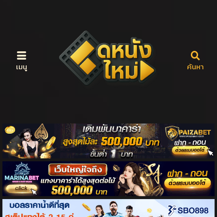
เมนู
ค้นหา