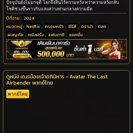
ปัจจุบันยังไม่มาจุติ โลกจึงสิ้นไร้ความหวัง ทว่าความหวังกลับ
โชติช่วงขึ้นราวกับแสงสว่างท่ามกลางความมืด
ปีที่ฉาย :
2024
หมวดหมู่ :
Netflix
,
ครอบครัว
,
ซีรีส์
,
ดราม่า
,
ตลก
,
ผจญภัย
,
หนังฝรั่ง
,
แฟนตาซี
,
แอคชั่น
ดูหนัง เณรน้อยเจ้าอภินิหาร - Avatar The Last
Airbender พากย์ไทย
พากย์ไทย