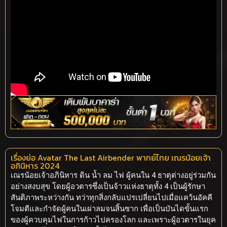
เรื่องย่อ Avatar The Last Airbender พากย์ไทย เณรน้อยเจ้า
อภินิหาร 2024
เณรน้อยเจ้าอภินิหาร ดิน น้ำ ลม ไฟ ผู้คนใน 4 ธาตุต่างอยู่ร่วมกัน
อย่างสงบสุข โดยผู้อวตารซึ่งเป็นจ้าวแห่งธาตุทั้ง 4 เป็นผู้รักษา
สันติภาพระหว่างกัน ทว่าทุกสิ่งกลับแปรเปลี่ยนไปเมื่อแคว้นอัคคี
โจมตีและกำจัดผู้คนในเผ่าลมจนสิ้นซาก เพื่อเป็นบันไดขั้นแรก
ของผู้ควบคุมไฟในการก้าวไปครองโลก และเพราะผู้อวตารในยุค