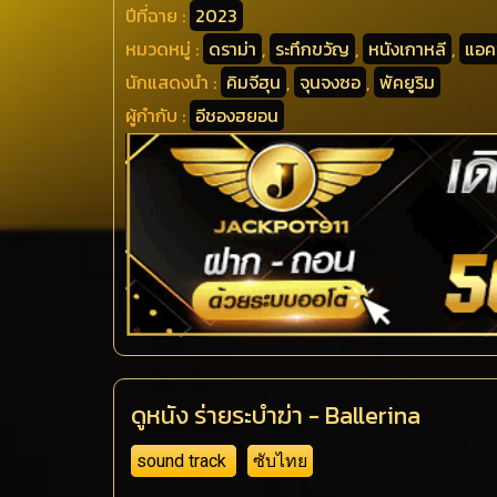
ปีที่ฉาย :
2023
หมวดหมู่ :
ดราม่า
,
ระทึกขวัญ
,
หนังเกาหลี
,
แอคช
นักแสดงนำ :
คิมจีฮุน
,
จุนจงซอ
,
พัคยูริม
ผู้กำกับ :
อีชองฮยอน
ดูหนัง ร่ายระบำฆ่า - Ballerina
sound track
ซับไทย