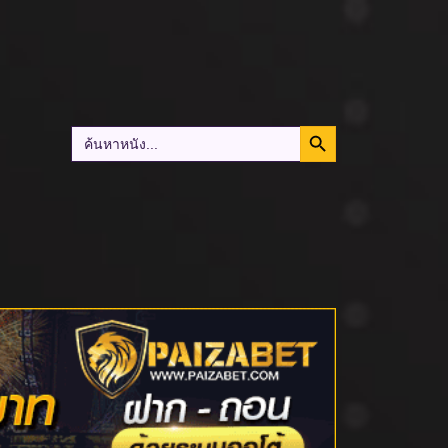
Search Button
Search
for: