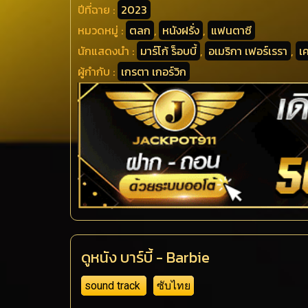
ปีที่ฉาย :
2023
หมวดหมู่ :
ตลก
,
หนังฝรั่ง
,
แฟนตาซี
นักแสดงนำ :
มาร์โก้ ร็อบบี้
,
อเมริกา เฟอร์เรรา
,
เ
ผู้กำกับ :
เกรตา เกอร์วิก
ดูหนัง บาร์บี้ - Barbie
sound track
ซับไทย