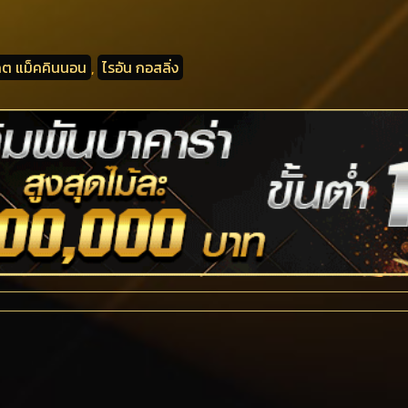
คต แม็คคินนอน
,
ไรอัน กอสลิ่ง