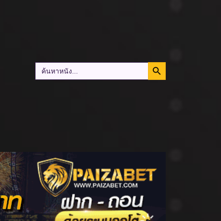
Search Button
Search
for: