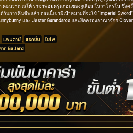
ต คอนราด เลโต้ ราชาพ่อมดรุ่นก่อนของจูเลียส โนวาโครโน ซึ่งครั
้รับการคืนชีพแล้ว ตอนนี้เขามีเป้าหมายที่จะใช้ “Imperial Sword” 
ia Funnybunny และ Jester Garandaros และยึดครองอาณาจักร Clover
,
แฟนตาซี
,
แอคชั่น
,
ไซไฟ
ynn Ballard