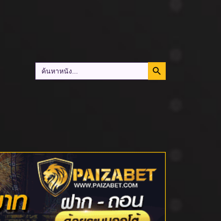
Search Button
Search
for: