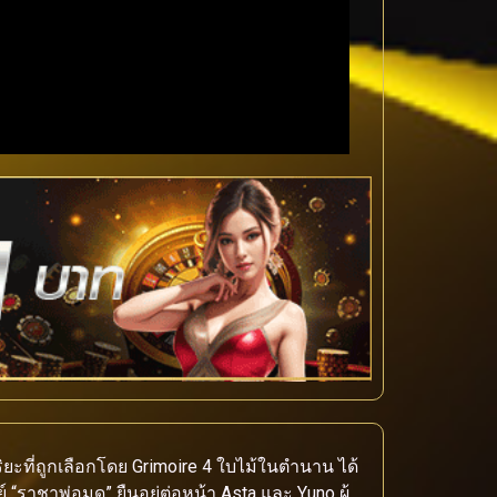
ริยะที่ถูกเลือกโดย Grimoire 4 ใบไม้ในตำนาน ได้
์ “ราชาพ่อมด” ยืนอยู่ต่อหน้า Asta และ Yuno ผู้