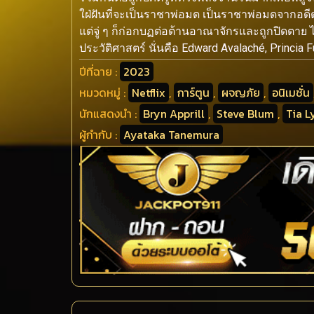
ใฝ่ฝันที่จะเป็นราชาพ่อมด เป็นราชาพ่อมดจากอดี
แต่จู่ ๆ ก็ก่อกบฏต่อต้านอาณาจักรและถูกปิดตาย ได
ประวัติศาสตร์ นั่นคือ Edward Avalaché, Princ
ปีที่ฉาย :
2023
หมวดหมู่ :
Netflix
,
การ์ตูน
,
ผจญภัย
,
อนิเมชั่น
นักแสดงนำ :
Bryn Apprill
,
Steve Blum
,
Tia L
ผู้กำกับ :
Ayataka Tanemura