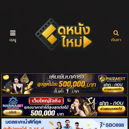
เมนู
ค้นหา