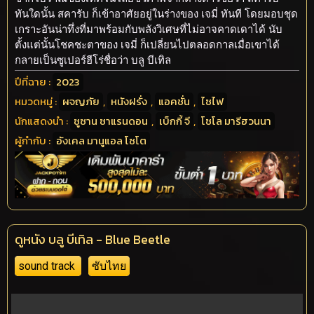
ทันใดนั้น สคารับ ก็เข้าอาศัยอยู่ในร่างของ เจมี่ ทันที โดยมอบชุด
เกราะอันน่าทึ่งที่มาพร้อมกับพลังวิเศษที่ไม่อาจคาดเดาได้ นับ
ตั้งแต่นั้นโชคชะตาของ เจมี่ ก็เปลี่ยนไปตลอดกาลเมื่อเขาได้
กลายเป็นซูเปอร์ฮีโร่ชื่อว่า บลู บีเทิล
ปีที่ฉาย :
2023
หมวดหมู่ :
ผจญภัย
,
หนังฝรั่ง
,
แอคชั่น
,
ไซไฟ
นักแสดงนำ :
ซูซาน ซาแรนดอน
,
เบ็กกี้ จี
,
โซโล มารีฮวนนา
ผู้กำกับ :
อังเคล มานูแอล โซโต
ดูหนัง บลู บีเทิล - Blue Beetle
sound track
ซับไทย