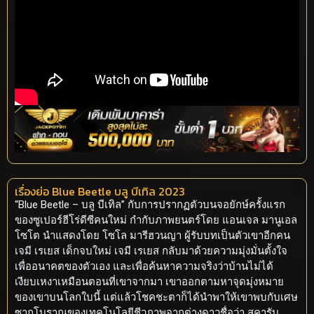
เรื่องย่อ Blue Beetle บลู บีเทิล 2023
“Blue Beetle – บลู บีเทิล” กับการปรากฏตัวบนจอยักษ์ครั้งแรก
ของซูเปอร์ฮีโร่ดีซีคนใหม่ กำกับภาพยนตร์โดย แอนเจล มานูเอล
โซโต นำแสดงโดย โซโล มารีฮวนญา ผู้รับบทเป็นตัวเขาอีกคน
เจมี เรเยส เด็กจบใหม่ เจมี เรเยส กลับมาด้วยความมุ่งมั่นตั้งใจ
เพื่ออนาคตของตัวเอง และเพื่อค้นหาความจริงว่าบ้านไม่ได้
เงียบเหงาเหมือนตอนที่เขาจากมา เขาออกตามหาจุดมุ่งหมาย
ของเขาบนโลกใบนี้ แต่แล้วโชคชะตาก็ได้นำพาให้เขาพบกับเศษ
ซากโบราณของเทคโนโลยีชีวภาพจากต่างดาวชื่อว่า สคารับ