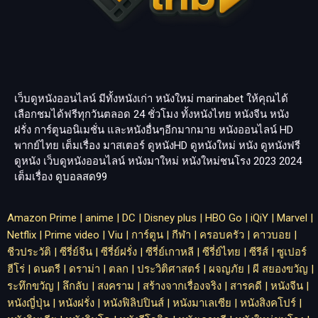
เว็บดูหนังออนไลน์ มีทั้งหนังเก่า หนังใหม่
marinabet
ให้คุณได้
เลือกชมได้ฟรีทุกวันตลอด 24 ชั่วโมง ทั้งหนังไทย หนังจีน หนัง
ฝรั่ง การ์ตูนอนิเมชั่น และหนังอื่นๆอีกมากมาย หนังออนไลน์ HD
พากย์ไทย เต็มเรื่อง มาสเตอร์ ดูหนังHD ดูหนังใหม่ หนัง ดูหนังฟรี
ดูหนัง เว็บดูหนังออนไลน์ หนังมาใหม่ หนังใหม่ชนโรง 2023 2024
เต็มเรื่อง
ดูบอลสด99
Amazon Prime
|
anime
|
DC
|
Disney plus
|
HBO Go
|
iQiY
|
Marvel
|
Netflix
|
Prime video
|
Viu
|
การ์ตูน
|
กีฬา
|
ครอบครัว
|
คาวบอย
|
ชีวประวัติ
|
ซีรี่ย์จีน
|
ซีรี่ย์ฝรั่ง
|
ซีรี่ย์เกาหลี
|
ซีรี่ย์ไทย
|
ซีรีส์
|
ซูเปอร์
ฮีโร่
|
ดนตรี
|
ดราม่า
|
ตลก
|
ประวิติศาสตร์
|
ผจญภัย
|
ผี สยองขวัญ
|
ระทึกขวัญ
|
ลึกลับ
|
สงคราม
|
สร้างจากเรื่องจริง
|
สารคดี
|
หนังจีน
|
หนังญี่ปุ่น
|
หนังฝรั่ง
|
หนังฟิลิปปินส์
|
หนังมาเลเซีย
|
หนังสิงคโปร์
|