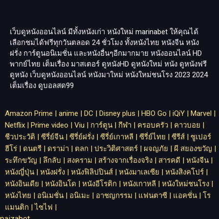
เว็บดูหนังออนไลน์ มีทั้งหนังเก่า หนังใหม่
marinabet
ให้คุณได้
เลือกชมได้ฟรีทุกวันตลอด 24 ชั่วโมง ทั้งหนังไทย หนังจีน หนัง
ฝรั่ง การ์ตูนอนิเมชั่น และหนังอื่นๆอีกมากมาย หนังออนไลน์ HD
พากย์ไทย เต็มเรื่อง มาสเตอร์ ดูหนังHD ดูหนังใหม่ หนัง ดูหนังฟรี
ดูหนัง เว็บดูหนังออนไลน์ หนังมาใหม่ หนังใหม่ชนโรง 2023 2024
เต็มเรื่อง
ดูบอลสด99
Amazon Prime
|
anime
|
DC
|
Disney plus
|
HBO Go
|
iQiY
|
Marvel
|
Netflix
|
Prime video
|
Viu
|
การ์ตูน
|
กีฬา
|
ครอบครัว
|
คาวบอย
|
ชีวประวัติ
|
ซีรี่ย์จีน
|
ซีรี่ย์ฝรั่ง
|
ซีรี่ย์เกาหลี
|
ซีรี่ย์ไทย
|
ซีรีส์
|
ซูเปอร์
ฮีโร่
|
ดนตรี
|
ดราม่า
|
ตลก
|
ประวิติศาสตร์
|
ผจญภัย
|
ผี สยองขวัญ
|
ระทึกขวัญ
|
ลึกลับ
|
สงคราม
|
สร้างจากเรื่องจริง
|
สารคดี
|
หนังจีน
|
หนังญี่ปุ่น
|
หนังฝรั่ง
|
หนังฟิลิปปินส์
|
หนังมาเลเซีย
|
หนังสิงคโปร์
|
หนังอินเดีย
|
หนังอินโด
|
หนังอีโรติก
|
หนังเกาหลี
|
หนังใหม่ชนโรง
|
หนังไทย
|
อนิเมชั่น
|
อนิเมะ
|
อาชญกรรม
|
แฟนตาซี
|
แอคชั่น
|
โร
แมนติก
|
ไซไฟ
|
paizabet