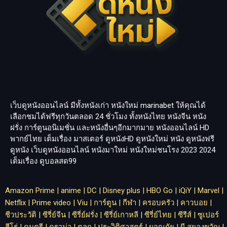
เว็บดูหนังออนไลน์ มีทั้งหนังเก่า หนังใหม่
marinabet
ให้คุณได้
เลือกชมได้ฟรีทุกวันตลอด 24 ชั่วโมง ทั้งหนังไทย หนังจีน หนัง
ฝรั่ง การ์ตูนอนิเมชั่น และหนังอื่นๆอีกมากมาย หนังออนไลน์ HD
พากย์ไทย เต็มเรื่อง มาสเตอร์ ดูหนังHD ดูหนังใหม่ หนัง ดูหนังฟรี
ดูหนัง เว็บดูหนังออนไลน์ หนังมาใหม่ หนังใหม่ชนโรง 2023 2024
เต็มเรื่อง
ดูบอลสด99
Amazon Prime
|
anime
|
DC
|
Disney plus
|
HBO Go
|
iQiY
|
Marvel
|
Netflix
|
Prime video
|
Viu
|
การ์ตูน
|
กีฬา
|
ครอบครัว
|
คาวบอย
|
ชีวประวัติ
|
ซีรี่ย์จีน
|
ซีรี่ย์ฝรั่ง
|
ซีรี่ย์เกาหลี
|
ซีรี่ย์ไทย
|
ซีรีส์
|
ซูเปอร์
ฮีโร่
|
ดนตรี
|
ดราม่า
|
ตลก
|
ประวิติศาสตร์
|
ผจญภัย
|
ผี สยองขวัญ
|