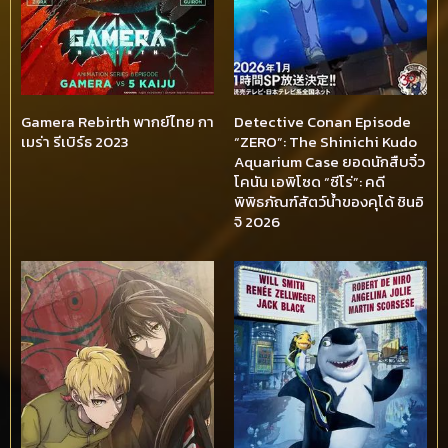
Gamera Rebirth พากย์ไทย กา
Detective Conan Episode
เมร่า รีเบิร์ธ 2023
“ZERO”: The Shinichi Kudo
Aquarium Case ยอดนักสืบจิ๋ว
โคนัน เอพิโซด “ซีโร่”: คดี
พิพิธภัณฑ์สัตว์น้ำของคุโด้ ชินอิ
จิ 2026