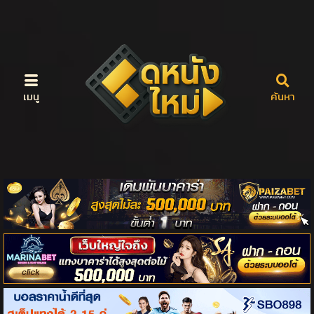
เมนู
ค้นหา