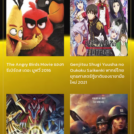
The Angry Birds Movie แองก
Genjitsu Shugi Yuusha no
รีเบิร์ดส เดอะ มูฟวี่ 2016
Oukoku Saikenki พากย์ไทย
ยุทธศาสตร์กู้ชาติของราชามือ
ใหม่ 2021