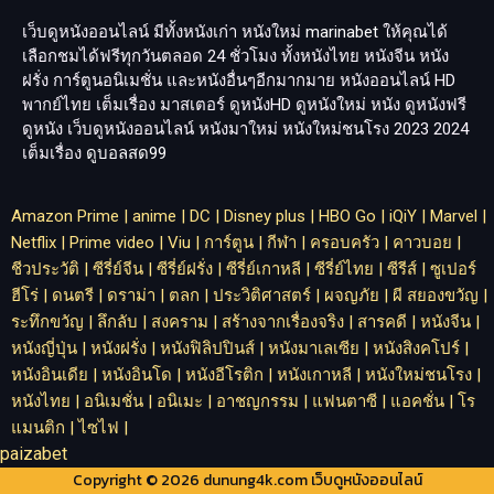
เว็บดูหนังออนไลน์ มีทั้งหนังเก่า หนังใหม่
marinabet
ให้คุณได้
เลือกชมได้ฟรีทุกวันตลอด 24 ชั่วโมง ทั้งหนังไทย หนังจีน หนัง
ฝรั่ง การ์ตูนอนิเมชั่น และหนังอื่นๆอีกมากมาย หนังออนไลน์ HD
พากย์ไทย เต็มเรื่อง มาสเตอร์ ดูหนังHD ดูหนังใหม่ หนัง ดูหนังฟรี
ดูหนัง เว็บดูหนังออนไลน์ หนังมาใหม่ หนังใหม่ชนโรง 2023 2024
เต็มเรื่อง
ดูบอลสด99
Amazon Prime
|
anime
|
DC
|
Disney plus
|
HBO Go
|
iQiY
|
Marvel
|
Netflix
|
Prime video
|
Viu
|
การ์ตูน
|
กีฬา
|
ครอบครัว
|
คาวบอย
|
ชีวประวัติ
|
ซีรี่ย์จีน
|
ซีรี่ย์ฝรั่ง
|
ซีรี่ย์เกาหลี
|
ซีรี่ย์ไทย
|
ซีรีส์
|
ซูเปอร์
ฮีโร่
|
ดนตรี
|
ดราม่า
|
ตลก
|
ประวิติศาสตร์
|
ผจญภัย
|
ผี สยองขวัญ
|
ระทึกขวัญ
|
ลึกลับ
|
สงคราม
|
สร้างจากเรื่องจริง
|
สารคดี
|
หนังจีน
|
หนังญี่ปุ่น
|
หนังฝรั่ง
|
หนังฟิลิปปินส์
|
หนังมาเลเซีย
|
หนังสิงคโปร์
|
หนังอินเดีย
|
หนังอินโด
|
หนังอีโรติก
|
หนังเกาหลี
|
หนังใหม่ชนโรง
|
หนังไทย
|
อนิเมชั่น
|
อนิเมะ
|
อาชญกรรม
|
แฟนตาซี
|
แอคชั่น
|
โร
แมนติก
|
ไซไฟ
|
paizabet
Copyright © 2026 dunung4k.com เว็บดูหนังออนไลน์