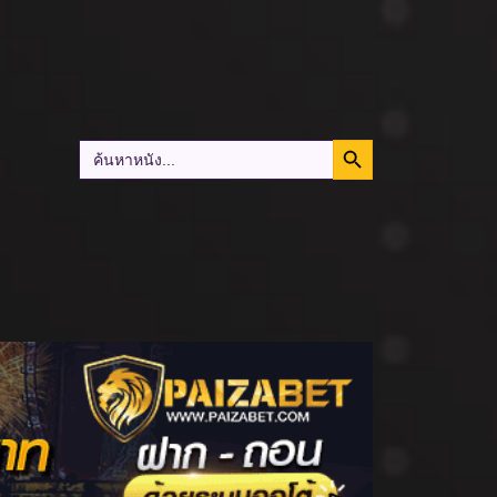
Search Button
Search
for: