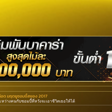
ดือด มฤตยูซอมบี้สยอง 2017
หว่างคนกับซอมบี้ที่หวังจะเอาชีวิตเธอให้ได้