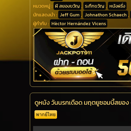
หมวดหมู่ :
ผี สยองขวัญ
,
ระทึกขวัญ
,
หนังฝรั่ง
นักแสดงนำ :
Jeff Gum
,
Johnathon Schaech
,
ผู้กำกับ :
Hèctor Hernández Vicens
ดูหนัง วันนรกเดือด มฤตยูซอมบี้สยอ
พากย์ไทย