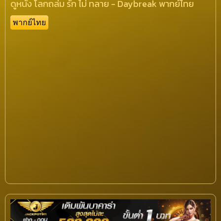
ดูหนัง โลกถล่ม รัก ไม่ ทลาย - Daybreak พากย์ไทย
พากย์ไทย