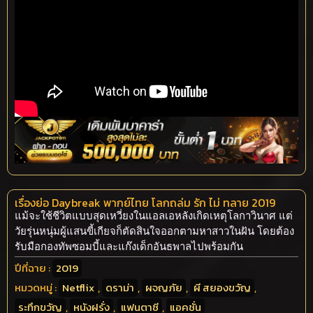
เรื่องย่อ Daybreak พากย์ไทย โลกถล่ม รัก ไม่ ทลาย 2019
แม้จะใช้ชีวิตแบบสุดเหวี่ยงในแอลเอหลังเกิดเหตุโลกาวินาศ แต่
วัยรุ่นหนุ่มผู้แสนขี้เกียจก็ตัดสินใจออกตามหาสาวในฝัน โดยต้อง
รับมือกองทัพซอมบี้และแก๊งเด็กอันธพาลไปพร้อมกัน
ปีที่ฉาย :
2019
หมวดหมู่ :
Netflix
,
ดราม่า
,
ผจญภัย
,
ผี สยองขวัญ
,
ระทึกขวัญ
,
หนังฝรั่ง
,
แฟนตาซี
,
แอคชั่น