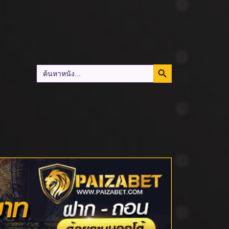
Search Button
Search
for: