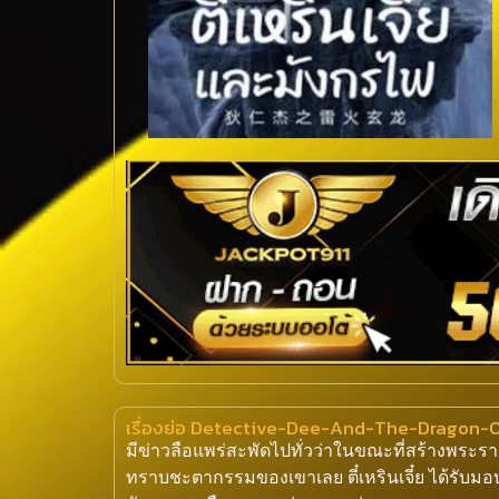
เรื่องย่อ Detective-Dee-And-The-Dragon-Of-F
มีข่าวลือแพร่สะพัดไปทั่วว่าในขณะที่สร้างพระร
ทราบชะตากรรมของเขาเลย ตี๋เหรินเจี๋ย ได้รับม