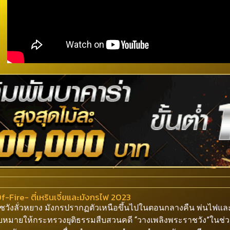
ire- ตี๋เหรินเจี๋ยและมังกรไฟ 2023
าชวังลั่วหยาง มังกรปรากฏตัวเหนือขึ้นไปในตอนกลางคืน พ่นไฟและ
อบหมายให้กระทรวงยุติธรรมสืบสวนคดี “วางเพลิงพระราชวัง”ในช่วง