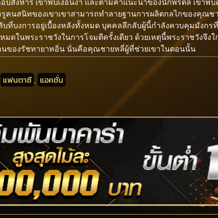
อบสังหาร เขาพบเงื่อนงำ และตามคำแนะนำของนักพรตลี เขาพบคุณ
ว่หรูคนสนิทของเขาเขาสามารถทำลายฐานการผลิตกลไกของคุณชายก
ลับที่บงการอยู่เบื้องหลังทั้งหมด บุคคลลึกลับผู้นี้กำลังควบคุมมั
ั้งหมดในพระราชวังในการโจมตีครั้งเดียว ด้วยเหตุนี้พระราชวังจึงใ
ของรัชทายาทอิ่น นั่นคือคุณชายหลี่ผู้ที่ช่วยเขาในตอนนั้น
,
แฟนตาซี
,
แอคชั่น