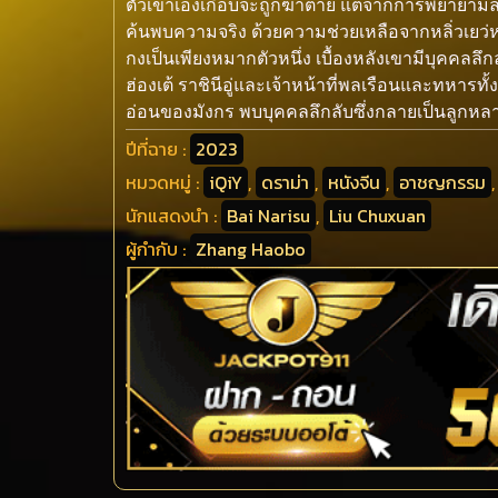
ตัวเขาเองเกือบจะถูกฆ่าตาย แต่จากการพยายามล
ค้นพบความจริง ด้วยความช่วยเหลือจากหลิ่วเย
กงเป็นเพียงหมากตัวหนึ่ง เบื้องหลังเขามีบุคคลลึก
ฮ่องเต้ ราชินีอู่และเจ้าหน้าที่พลเรือนและทหารท
อ่อนของมังกร พบบุคคลลึกลับซึ่งกลายเป็นลูกหลาน
ปีที่ฉาย :
2023
หมวดหมู่ :
iQiY
,
ดราม่า
,
หนังจีน
,
อาชญกรรม
นักแสดงนำ :
Bai Narisu
,
Liu Chuxuan
ผู้กำกับ :
Zhang Haobo