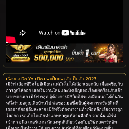
เรื่องย่อ Do You Do เธอเป็นเธอ ฉันเป็นฉัน 2023
เมิร์ฟ เลือกชีวิตโบฮีเมียน แต่มันไม่ได้เลือกเธอกลับ เมื่อเผชิญกับ
การถูกไล่ออก เธอเริ่มงานใหม่และบังเอิญเจอเรื่องเผ็ดร้อนกับเจ้า
นายของเธอ เมิร์ฟ คลูท ผู้ต้องการมีชีวิตอิสระเหมือนนก ได้ยินวัน
หนึ่งว่าเธอสูญเสียบ้านไป พ่อของเธอซึ่งเป็นผู้จัดการทรัพย์สินที่
เธออาศัยอยู่ล้มละลาย เมิร์ฟจึงต้องหางานทำเพื่อหลีกเลี่ยงการถูก
ไล่ออก เธอเกิดไอเดียทำแอพหาคู่แท้ผ่านมือถือ จากนั้น เมิร์ฟ
เข้าหา อนิล เกอร์แมน นักลงทุนที่เกี่ยวข้องกับบริษัทสตาร์ทอัพ
เมื่อเธอเริ่มทำงานให้เขา ความสัมพันธ์ที่ซับซ้อนก็พัฒนาขึ้น