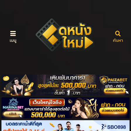
เมนู
ค้นหา