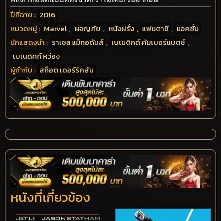
ปีที่ฉาย :
2016
หมวดหมู่ :
Marvel
,
ผจญภัย
,
หนังฝรั่ง
,
แฟนตาซี
,
แอคชั่น
นักแสดงนำ :
ราเชล แม็กอดัมส์
,
เบเนดิกต์ คัมเบอร์แบตช์
,
เบเนดิคท์ หว่อง
ผู้กำกับ :
สก็อต เดอร์ริคสัน
หนังที่เกี่ยวข้อง