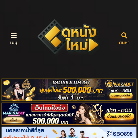
เมนู
ค้นหา