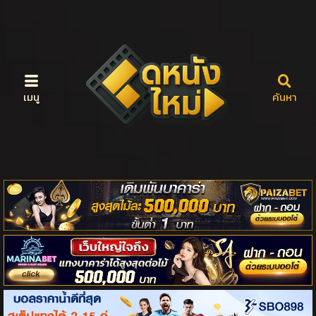
เมนู
ค้นหา