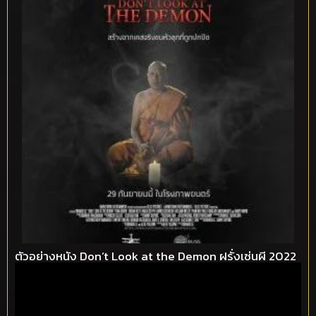
ตัวอย่างหนัง Don’t Look at the Demon ฝรั่งเซ่นผี 2022