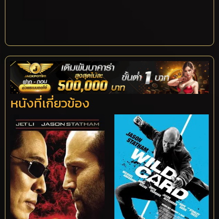
หนังที่เกี่ยวข้อง