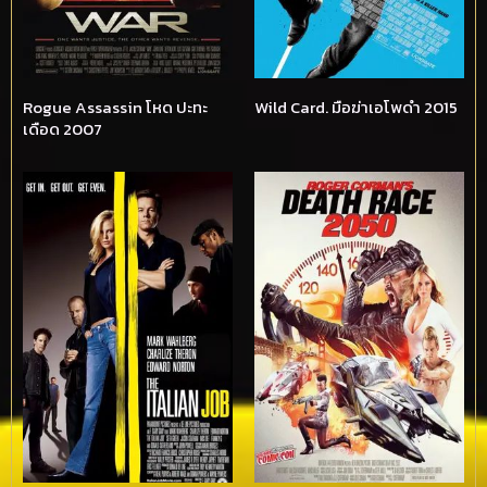
Rogue Assassin โหด ปะทะ
Wild Card. มือฆ่าเอโพดำ 2015
เดือด 2007