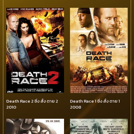
Death Race 2 ซิ่ง สั่ง ตาย 2
Death Race 1 ซิ่ง สั่ง ตาย 1
2010
2008