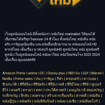
เว็บดูหนังออนไลน์ มีทั้งหนังเก่า หนังใหม่
marinabet
ให้คุณได้
เลือกชมได้ฟรีทุกวันตลอด 24 ชั่วโมง ทั้งหนังไทย หนังจีน หนัง
ฝรั่ง การ์ตูนอนิเมชั่น และหนังอื่นๆอีกมากมาย หนังออนไลน์ HD
พากย์ไทย เต็มเรื่อง มาสเตอร์ ดูหนังHD ดูหนังใหม่ หนัง ดูหนังฟรี
ดูหนัง เว็บดูหนังออนไลน์ หนังมาใหม่ หนังใหม่ชนโรง 2023 2024
เต็มเรื่อง
ดูบอลสด99
Amazon Prime
|
anime
|
DC
|
Disney plus
|
HBO Go
|
iQiY
|
Marvel
|
Netflix
|
Prime video
|
Viu
|
การ์ตูน
|
กีฬา
|
ครอบครัว
|
คาวบอย
|
ชีวประวัติ
|
ซีรี่ย์จีน
|
ซีรี่ย์ฝรั่ง
|
ซีรี่ย์เกาหลี
|
ซีรี่ย์ไทย
|
ซีรีส์
|
ซูเปอร์
ฮีโร่
|
ดนตรี
|
ดราม่า
|
ตลก
|
ประวิติศาสตร์
|
ผจญภัย
|
ผี สยองขวัญ
|
ระทึกขวัญ
|
ลึกลับ
|
สงคราม
|
สร้างจากเรื่องจริง
|
สารคดี
|
หนังจีน
|
หนังญี่ปุ่น
|
หนังฝรั่ง
|
หนังฟิลิปปินส์
|
หนังมาเลเซีย
|
หนังสิงคโปร์
|