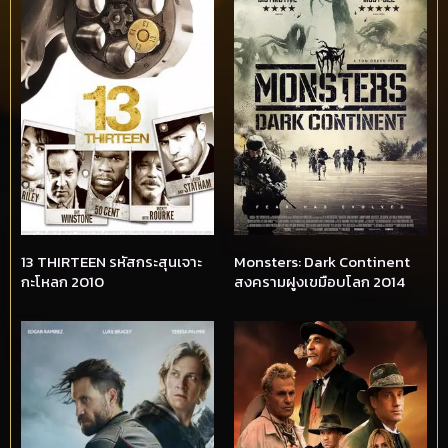
13 THIRTEEN รหัสกระสุนเจาะ
Monsters: Dark Continent
กะโหลก 2010
สงครามฝูงเขมือบโลก 2014