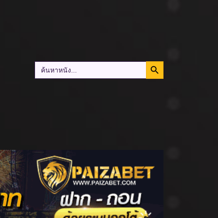
Search Button
Search
for: