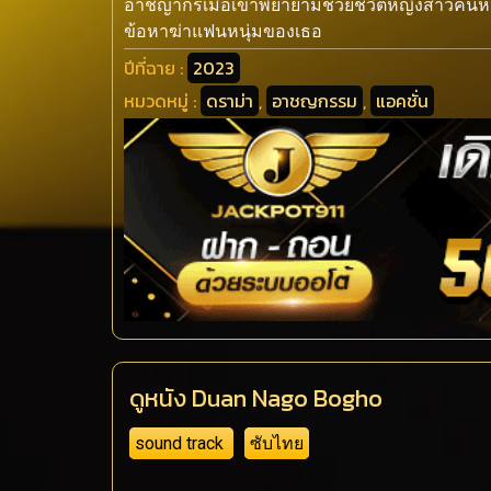
อาชญากรเมื่อเขาพยายามช่วยชีวิตหญิงสาวคนหนึ่
ข้อหาฆ่าแฟนหนุ่มของเธอ
ปีที่ฉาย :
2023
หมวดหมู่ :
ดราม่า
,
อาชญกรรม
,
แอคชั่น
ดูหนัง Duan Nago Bogho
sound track
ซับไทย