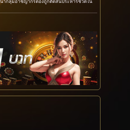
หน้ากลุ่มอาชญากรต้องถูกตัดสินประหารชีวิตใน