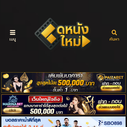
เมนู
ค้นหา