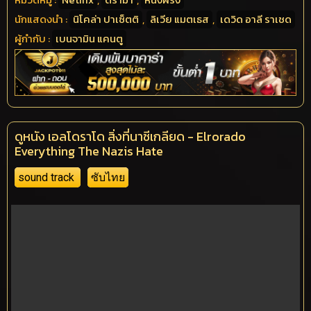
นักแสดงนำ :
นิโคล่า ปาเซ็ตติ
,
ลิเวีย แมตเธส
,
เดวิด อาลี ราเชด
ผู้กำกับ :
เบนจามิน แคนตู
ดูหนัง เอลโดราโด สิ่งที่นาซีเกลียด - Elrorado
Everything The Nazis Hate
sound track
ซับไทย