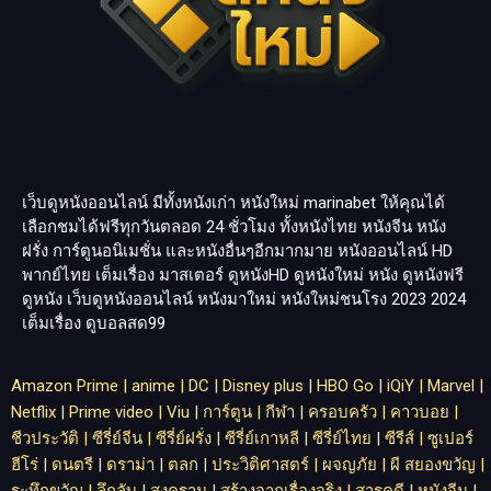
เว็บดูหนังออนไลน์ มีทั้งหนังเก่า หนังใหม่
marinabet
ให้คุณได้
เลือกชมได้ฟรีทุกวันตลอด 24 ชั่วโมง ทั้งหนังไทย หนังจีน หนัง
ฝรั่ง การ์ตูนอนิเมชั่น และหนังอื่นๆอีกมากมาย หนังออนไลน์ HD
พากย์ไทย เต็มเรื่อง มาสเตอร์ ดูหนังHD ดูหนังใหม่ หนัง ดูหนังฟรี
ดูหนัง เว็บดูหนังออนไลน์ หนังมาใหม่ หนังใหม่ชนโรง 2023 2024
เต็มเรื่อง
ดูบอลสด99
Amazon Prime
|
anime
|
DC
|
Disney plus
|
HBO Go
|
iQiY
|
Marvel
|
Netflix
|
Prime video
|
Viu
|
การ์ตูน
|
กีฬา
|
ครอบครัว
|
คาวบอย
|
ชีวประวัติ
|
ซีรี่ย์จีน
|
ซีรี่ย์ฝรั่ง
|
ซีรี่ย์เกาหลี
|
ซีรี่ย์ไทย
|
ซีรีส์
|
ซูเปอร์
ฮีโร่
|
ดนตรี
|
ดราม่า
|
ตลก
|
ประวิติศาสตร์
|
ผจญภัย
|
ผี สยองขวัญ
|