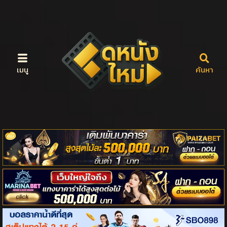
เมนู
ค้นหา