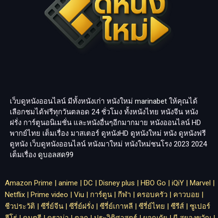
เว็บดูหนังออนไลน์ มีทั้งหนังเก่า หนังใหม่
marinabet
ให้คุณได้
เลือกชมได้ฟรีทุกวันตลอด 24 ชั่วโมง ทั้งหนังไทย หนังจีน หนัง
ฝรั่ง การ์ตูนอนิเมชั่น และหนังอื่นๆอีกมากมาย หนังออนไลน์ HD
พากย์ไทย เต็มเรื่อง มาสเตอร์ ดูหนังHD ดูหนังใหม่ หนัง ดูหนังฟรี
ดูหนัง เว็บดูหนังออนไลน์ หนังมาใหม่ หนังใหม่ชนโรง 2023 2024
เต็มเรื่อง
ดูบอลสด99
Amazon Prime
|
anime
|
DC
|
Disney plus
|
HBO Go
|
iQiY
|
Marvel
|
Netflix
|
Prime video
|
Viu
|
การ์ตูน
|
กีฬา
|
ครอบครัว
|
คาวบอย
|
ชีวประวัติ
|
ซีรี่ย์จีน
|
ซีรี่ย์ฝรั่ง
|
ซีรี่ย์เกาหลี
|
ซีรี่ย์ไทย
|
ซีรีส์
|
ซูเปอร์
ฮีโร่
|
ดนตรี
|
ดราม่า
|
ตลก
|
ประวิติศาสตร์
|
ผจญภัย
|
ผี สยองขวัญ
|