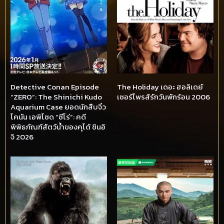
Detective Conan Episode
The Holiday เดอะ ฮอลิเดย์
“ZERO”: The Shinichi Kudo
เซอร์ไพรส์รักวันพักร้อน 2006
Aquarium Case ยอดนักสืบจิ๋ว
โคนัน เอพิโซด “ซีโร่”: คดี
พิพิธภัณฑ์สัตว์น้ำของคุโด้ ชินอิ
จิ 2026