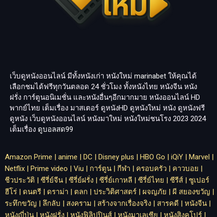
เว็บดูหนังออนไลน์ มีทั้งหนังเก่า หนังใหม่
marinabet
ให้คุณได้
เลือกชมได้ฟรีทุกวันตลอด 24 ชั่วโมง ทั้งหนังไทย หนังจีน หนัง
ฝรั่ง การ์ตูนอนิเมชั่น และหนังอื่นๆอีกมากมาย หนังออนไลน์ HD
พากย์ไทย เต็มเรื่อง มาสเตอร์ ดูหนังHD ดูหนังใหม่ หนัง ดูหนังฟรี
ดูหนัง เว็บดูหนังออนไลน์ หนังมาใหม่ หนังใหม่ชนโรง 2023 2024
เต็มเรื่อง
ดูบอลสด99
Amazon Prime
|
anime
|
DC
|
Disney plus
|
HBO Go
|
iQiY
|
Marvel
|
Netflix
|
Prime video
|
Viu
|
การ์ตูน
|
กีฬา
|
ครอบครัว
|
คาวบอย
|
ชีวประวัติ
|
ซีรี่ย์จีน
|
ซีรี่ย์ฝรั่ง
|
ซีรี่ย์เกาหลี
|
ซีรี่ย์ไทย
|
ซีรีส์
|
ซูเปอร์
ฮีโร่
|
ดนตรี
|
ดราม่า
|
ตลก
|
ประวิติศาสตร์
|
ผจญภัย
|
ผี สยองขวัญ
|
ระทึกขวัญ
|
ลึกลับ
|
สงคราม
|
สร้างจากเรื่องจริง
|
สารคดี
|
หนังจีน
|
หนังญี่ปุ่น
|
หนังฝรั่ง
|
หนังฟิลิปปินส์
|
หนังมาเลเซีย
|
หนังสิงคโปร์
|