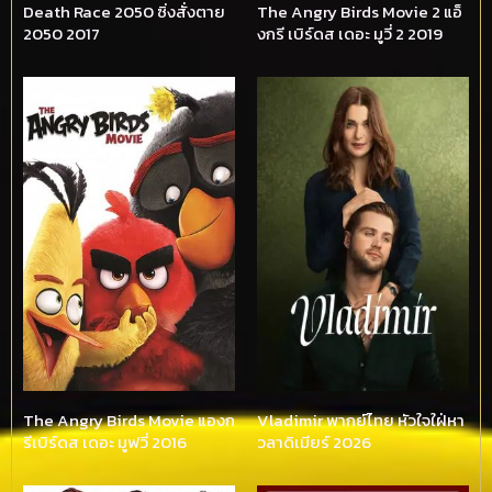
Death Race 2050 ซิ่งสั่งตาย
The Angry Birds Movie 2 แอ็
2050 2017
งกรี เบิร์ดส เดอะ มูวี่ 2 2019
The Angry Birds Movie แองก
Vladimir พากย์ไทย หัวใจใฝ่หา
รีเบิร์ดส เดอะ มูฟวี่ 2016
วลาดิเมียร์ 2026