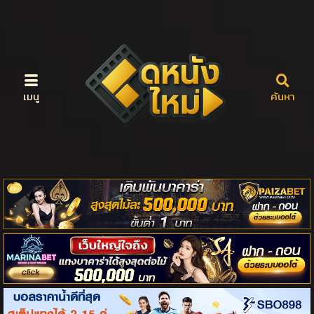
เมนู
ค้นหา