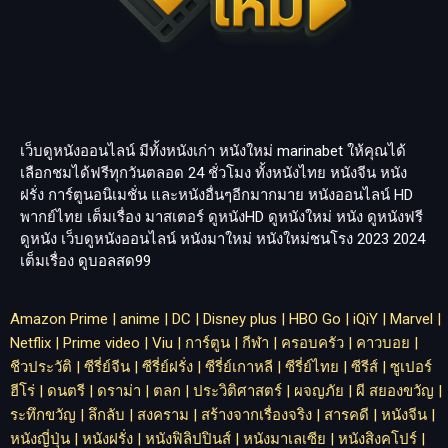
เว็บดูหนังออนไลน์ มีทั้งหนังเก่า หนังใหม่
marinabet
ให้คุณได้
เลือกชมได้ฟรีทุกวันตลอด 24 ชั่วโมง ทั้งหนังไทย หนังจีน หนัง
ฝรั่ง การ์ตูนอนิเมชั่น และหนังอื่นๆอีกมากมาย หนังออนไลน์ HD
พากย์ไทย เต็มเรื่อง มาสเตอร์ ดูหนังHD ดูหนังใหม่ หนัง ดูหนังฟรี
ดูหนัง เว็บดูหนังออนไลน์ หนังมาใหม่ หนังใหม่ชนโรง 2023 2024
เต็มเรื่อง
ดูบอลสด99
Amazon Prime
|
anime
|
DC
|
Disney plus
|
HBO Go
|
iQiY
|
Marvel
|
Netflix
|
Prime video
|
Viu
|
การ์ตูน
|
กีฬา
|
ครอบครัว
|
คาวบอย
|
ชีวประวัติ
|
ซีรี่ย์จีน
|
ซีรี่ย์ฝรั่ง
|
ซีรี่ย์เกาหลี
|
ซีรี่ย์ไทย
|
ซีรีส์
|
ซูเปอร์
ฮีโร่
|
ดนตรี
|
ดราม่า
|
ตลก
|
ประวิติศาสตร์
|
ผจญภัย
|
ผี สยองขวัญ
|
ระทึกขวัญ
|
ลึกลับ
|
สงคราม
|
สร้างจากเรื่องจริง
|
สารคดี
|
หนังจีน
|
หนังญี่ปุ่น
|
หนังฝรั่ง
|
หนังฟิลิปปินส์
|
หนังมาเลเซีย
|
หนังสิงคโปร์
|