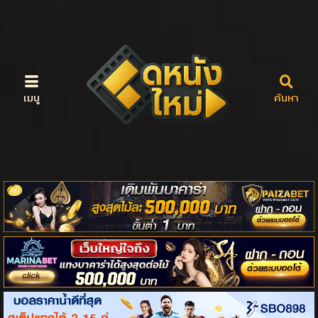
เมนู
ค้นหา