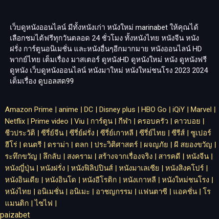
เว็บดูหนังออนไลน์ มีทั้งหนังเก่า หนังใหม่
marinabet
ให้คุณได้
เลือกชมได้ฟรีทุกวันตลอด 24 ชั่วโมง ทั้งหนังไทย หนังจีน หนัง
ฝรั่ง การ์ตูนอนิเมชั่น และหนังอื่นๆอีกมากมาย หนังออนไลน์ HD
พากย์ไทย เต็มเรื่อง มาสเตอร์ ดูหนังHD ดูหนังใหม่ หนัง ดูหนังฟรี
ดูหนัง เว็บดูหนังออนไลน์ หนังมาใหม่ หนังใหม่ชนโรง 2023 2024
เต็มเรื่อง
ดูบอลสด99
Amazon Prime
|
anime
|
DC
|
Disney plus
|
HBO Go
|
iQiY
|
Marvel
|
Netflix
|
Prime video
|
Viu
|
การ์ตูน
|
กีฬา
|
ครอบครัว
|
คาวบอย
|
ชีวประวัติ
|
ซีรี่ย์จีน
|
ซีรี่ย์ฝรั่ง
|
ซีรี่ย์เกาหลี
|
ซีรี่ย์ไทย
|
ซีรีส์
|
ซูเปอร์
ฮีโร่
|
ดนตรี
|
ดราม่า
|
ตลก
|
ประวิติศาสตร์
|
ผจญภัย
|
ผี สยองขวัญ
|
ระทึกขวัญ
|
ลึกลับ
|
สงคราม
|
สร้างจากเรื่องจริง
|
สารคดี
|
หนังจีน
|
หนังญี่ปุ่น
|
หนังฝรั่ง
|
หนังฟิลิปปินส์
|
หนังมาเลเซีย
|
หนังสิงคโปร์
|
หนังอินเดีย
|
หนังอินโด
|
หนังอีโรติก
|
หนังเกาหลี
|
หนังใหม่ชนโรง
|
หนังไทย
|
อนิเมชั่น
|
อนิเมะ
|
อาชญกรรม
|
แฟนตาซี
|
แอคชั่น
|
โร
แมนติก
|
ไซไฟ
|
paizabet