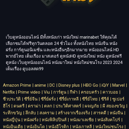
เว็บดูหนังออนไลน์ มีทั้งหนังเก่า หนังใหม่
marinabet
ให้คุณได้
เลือกชมได้ฟรีทุกวันตลอด 24 ชั่วโมง ทั้งหนังไทย หนังจีน หนัง
ฝรั่ง การ์ตูนอนิเมชั่น และหนังอื่นๆอีกมากมาย หนังออนไลน์ HD
พากย์ไทย เต็มเรื่อง มาสเตอร์ ดูหนังHD ดูหนังใหม่ หนัง ดูหนังฟรี
ดูหนัง เว็บดูหนังออนไลน์ หนังมาใหม่ หนังใหม่ชนโรง 2023 2024
เต็มเรื่อง
ดูบอลสด99
Amazon Prime
|
anime
|
DC
|
Disney plus
|
HBO Go
|
iQiY
|
Marvel
|
Netflix
|
Prime video
|
Viu
|
การ์ตูน
|
กีฬา
|
ครอบครัว
|
คาวบอย
|
ชีวประวัติ
|
ซีรี่ย์จีน
|
ซีรี่ย์ฝรั่ง
|
ซีรี่ย์เกาหลี
|
ซีรี่ย์ไทย
|
ซีรีส์
|
ซูเปอร์
ฮีโร่
|
ดนตรี
|
ดราม่า
|
ตลก
|
ประวิติศาสตร์
|
ผจญภัย
|
ผี สยองขวัญ
|
ระทึกขวัญ
|
ลึกลับ
|
สงคราม
|
สร้างจากเรื่องจริง
|
สารคดี
|
หนังจีน
|
หนังญี่ปุ่น
|
หนังฝรั่ง
|
หนังฟิลิปปินส์
|
หนังมาเลเซีย
|
หนังสิงคโปร์
|
หนังอินเดีย
|
หนังอินโด
|
หนังอีโรติก
|
หนังเกาหลี
|
หนังใหม่ชนโรง
|