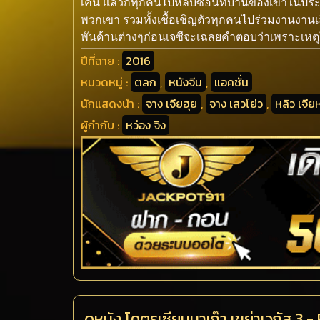
เคน แล้วก็ทุกคนไปหลบซ่อนที่บ้านของเขาในประเทศส
พวกเขา รวมทั้งเชื้อเชิญตัวทุกคนไปร่วมงานงาน
พันด้านต่างๆก่อนเจซีจะเฉลยคำตอบว่าเพราะเหตุ
ปีที่ฉาย :
2016
หมวดหมู่ :
ตลก
,
หนังจีน
,
แอคชั่น
นักแสดงนำ :
จาง เจียฮุย
,
จาง เสวโย่ว
,
หลิว เจีย
ผู้กำกับ :
หว่อง จิง
ดูหนัง โคตรเซียนมาเก๊า เขย่าเวกัส 3