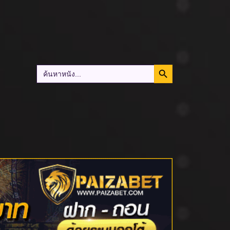
Search Button
Search
for: