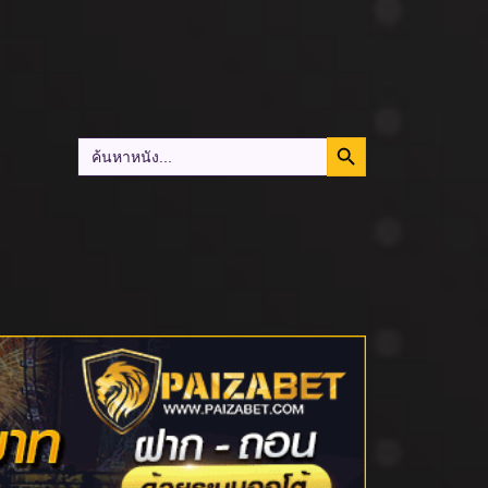
Search Button
Search
for: