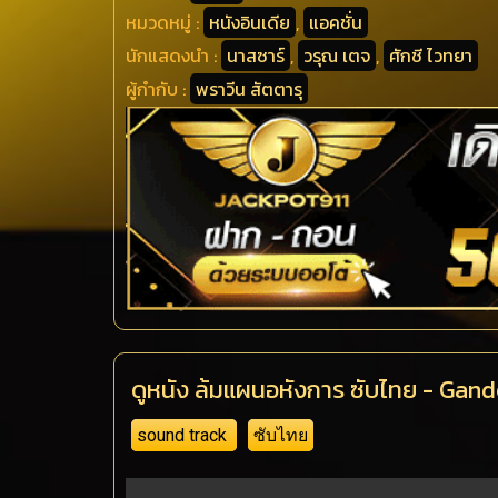
หมวดหมู่ :
หนังอินเดีย
,
แอคชั่น
นักแสดงนำ :
นาสซาร์
,
วรุณ เตจ
,
ศักชี ไวทยา
ผู้กำกับ :
พราวีน สัตตารุ
ดูหนัง ล้มแผนอหังการ ซับไทย - Gan
sound track
ซับไทย