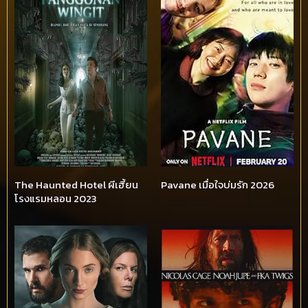
The Haunted Hotel ผีเฮี้ยน
Pavane เมื่อใจบ่มรัก 2026
โรงแรมหลอน 2023