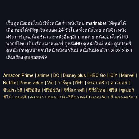
เว็บดูหนังออนไลน์ มีทั้งหนังเก่า หนังใหม่
marinabet
ให้คุณได้
เลือกชมได้ฟรีทุกวันตลอด 24 ชั่วโมง ทั้งหนังไทย หนังจีน หนัง
ฝรั่ง การ์ตูนอนิเมชั่น และหนังอื่นๆอีกมากมาย หนังออนไลน์ HD
พากย์ไทย เต็มเรื่อง มาสเตอร์ ดูหนังHD ดูหนังใหม่ หนัง ดูหนังฟรี
ดูหนัง เว็บดูหนังออนไลน์ หนังมาใหม่ หนังใหม่ชนโรง 2023 2024
เต็มเรื่อง
ดูบอลสด99
Amazon Prime
|
anime
|
DC
|
Disney plus
|
HBO Go
|
iQiY
|
Marvel
|
Netflix
|
Prime video
|
Viu
|
การ์ตูน
|
กีฬา
|
ครอบครัว
|
คาวบอย
|
ชีวประวัติ
|
ซีรี่ย์จีน
|
ซีรี่ย์ฝรั่ง
|
ซีรี่ย์เกาหลี
|
ซีรี่ย์ไทย
|
ซีรีส์
|
ซูเปอร์
ฮีโร่
|
ดนตรี
|
ดราม่า
|
ตลก
|
ประวิติศาสตร์
|
ผจญภัย
|
ผี สยองขวัญ
|
ระทึกขวัญ
|
ลึกลับ
|
สงคราม
|
สร้างจากเรื่องจริง
|
สารคดี
|
หนังจีน
|
หนังญี่ปุ่น
|
หนังฝรั่ง
|
หนังฟิลิปปินส์
|
หนังมาเลเซีย
|
หนังสิงคโปร์
|
หนังอินเดีย
|
หนังอินโด
|
หนังอีโรติก
|
หนังเกาหลี
|
หนังใหม่ชนโรง
|
หนังไทย
|
อนิเมชั่น
|
อนิเมะ
|
อาชญกรรม
|
แฟนตาซี
|
แอคชั่น
|
โร
แมนติก
|
ไซไฟ
|