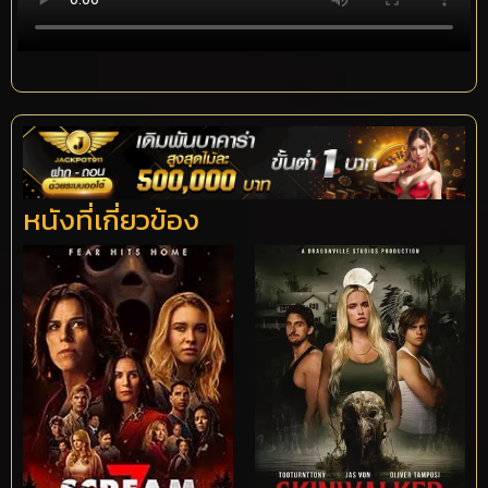
หนังที่เกี่ยวข้อง