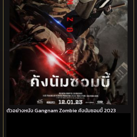
ตัวอย่างหนัง Gangnam Zombie คังนัมซอมบี้ 2023