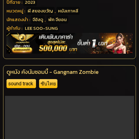
ปีที่ฉาย :
2023
หมวดหมู่ :
ผี สยองขวัญ
,
หนังเกาหลี
นักแสดงนำ :
จีอิลจู
,
พัค จียอน
ผู้กำกับ :
LEE SOO-SUNG
ดูหนัง คังนัมซอมบี้ - Gangnam Zombie
sound track
ซับไทย