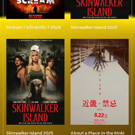
Scream 7 หวีดสุดขีด 7 2026
Skinwalker Island 2025
Skinwalker Island 2025
About a Place in the Kinki