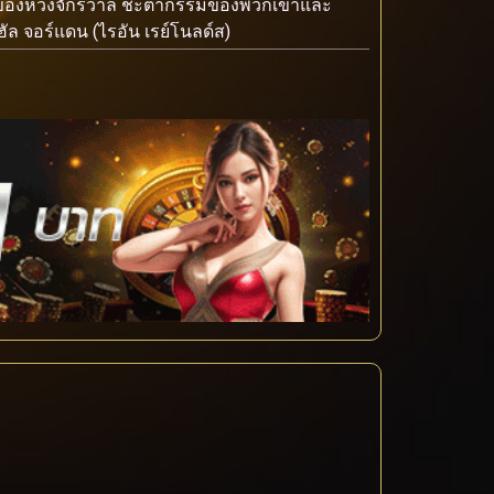
พลังของห้วงจักรวาล ชะตากรรมของพวกเขาและ
ัล จอร์แดน (ไรอัน เรย์โนลด์ส)