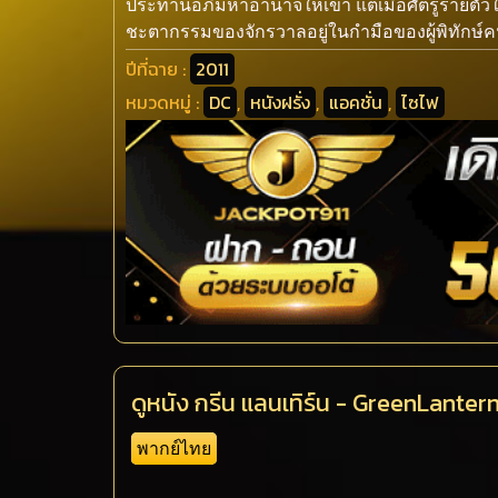
ประทานอภิมหาอำนาจให้เขา แต่เมื่อศัตรูร้ายตั
ชะตากรรมของจักรวาลอยู่ในกำมือของผู้พิทักษ์คนใ
ปีที่ฉาย :
2011
หมวดหมู่ :
DC
,
หนังฝรั่ง
,
แอคชั่น
,
ไซไฟ
ดูหนัง กรีน แลนเทิร์น - GreenLanter
พากย์ไทย