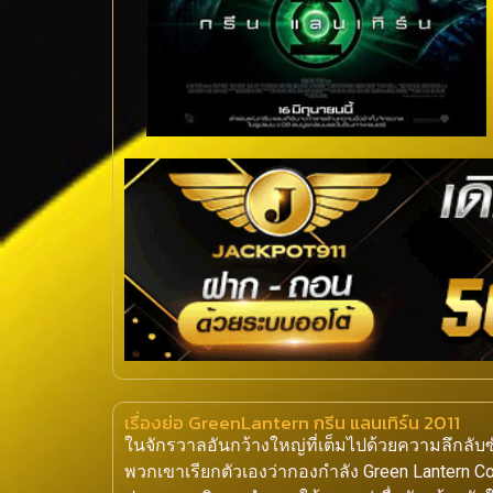
เรื่องย่อ GreenLantern กรีน แลนเทิร์น 2011
ในจักรวาลอันกว้างใหญ่ที่เต็มไปด้วยความลึกลับ
พวกเขาเรียกตัวเองว่ากองกำลัง Green Lantern 