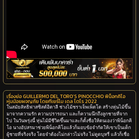
เรื่องย่อ GUILLERMO DEL TORO’S PINOCCHIO พิน็อกคิโอ
หุ่นน้อยผจญภัย โดยกีเยร์โม เดล โตโร 2022
ในสมัยลัทธิฟาสซิสต์อิตาลี ช่างไม้ชราเจ็พเพ็ตโต สร้างหุ่นไม้ขึ้น
มาจากความรัก ความปรารถนา และก็ความนึกถึงลูกชายที่จาก
ไป ในวันพรุ่งนี้ หุ่นไม้มีชีวิตขึ้นมาและก็ตั้งชื่อให้ตนเองว่าพิน็อกคิ
โอ นางอัปสรมาช่วยพิน็อกคิโอแล้วก็มอบข้อจำกัดให้เขาเป็นเด็ก
ผู้ชายที่จริงจริง โดยจำต้องไม่กล่าวไม่จริง ไม่ดูดบุหรี่ แล้วก็เชื่อ