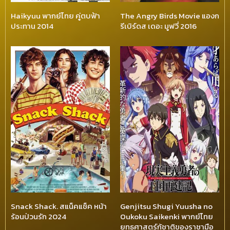
Haikyuu พากย์ไทย คู่ตบฟ้า
The Angry Birds Movie แองก
ประทาน 2014
รีเบิร์ดส เดอะ มูฟวี่ 2016
Snack Shack. สแน็คแช็ค หน้า
Genjitsu Shugi Yuusha no
ร้อนป่วนรัก 2024
Oukoku Saikenki พากย์ไทย
ยุทธศาสตร์กู้ชาติของราชามือ