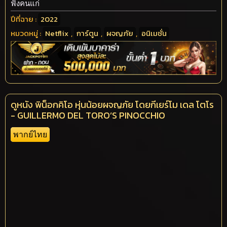
ฟังคนแก่
ปีที่ฉาย :
2022
หมวดหมู่ :
Netflix
,
การ์ตูน
,
ผจญภัย
,
อนิเมชั่น
ดูหนัง พิน็อกคิโอ หุ่นน้อยผจญภัย โดยกีเยร์โม เดล โตโร
- GUILLERMO DEL TORO’S PINOCCHIO
พากย์ไทย