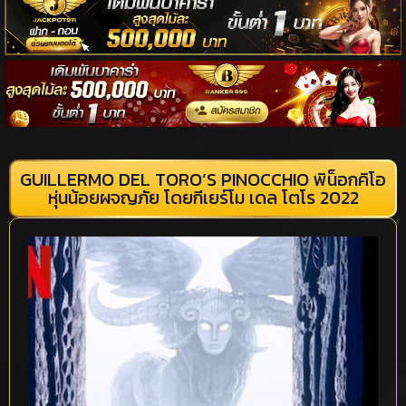
GUILLERMO DEL TORO’S PINOCCHIO พิน็อกคิโอ
หุ่นน้อยผจญภัย โดยกีเยร์โม เดล โตโร 2022