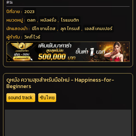
คน
ปีที่ฉาย :
2023
หมวดหมู่ :
ตลก
,
หนังฝรั่ง
,
โรแมนติก
นักแสดงนำ :
นีโก ซานโตส
,
ลุค ไกรมส์
,
เอลลี เคมเปอร์
ผู้กำกับ :
วิคกี้ ไวธ์
ดูหนัง ความสุขสำหรับมือใหม่ - Happiness-for-
Beginners
sound track
ซับไทย