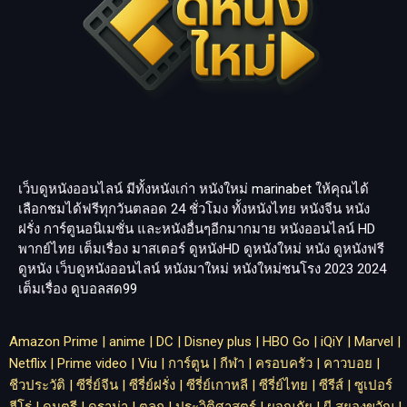
เว็บดูหนังออนไลน์ มีทั้งหนังเก่า หนังใหม่
marinabet
ให้คุณได้
เลือกชมได้ฟรีทุกวันตลอด 24 ชั่วโมง ทั้งหนังไทย หนังจีน หนัง
ฝรั่ง การ์ตูนอนิเมชั่น และหนังอื่นๆอีกมากมาย หนังออนไลน์ HD
พากย์ไทย เต็มเรื่อง มาสเตอร์ ดูหนังHD ดูหนังใหม่ หนัง ดูหนังฟรี
ดูหนัง เว็บดูหนังออนไลน์ หนังมาใหม่ หนังใหม่ชนโรง 2023 2024
เต็มเรื่อง
ดูบอลสด99
Amazon Prime
|
anime
|
DC
|
Disney plus
|
HBO Go
|
iQiY
|
Marvel
|
Netflix
|
Prime video
|
Viu
|
การ์ตูน
|
กีฬา
|
ครอบครัว
|
คาวบอย
|
ชีวประวัติ
|
ซีรี่ย์จีน
|
ซีรี่ย์ฝรั่ง
|
ซีรี่ย์เกาหลี
|
ซีรี่ย์ไทย
|
ซีรีส์
|
ซูเปอร์
ฮีโร่
|
ดนตรี
|
ดราม่า
|
ตลก
|
ประวิติศาสตร์
|
ผจญภัย
|
ผี สยองขวัญ
|