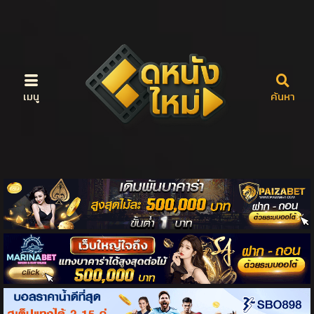
เมนู
ค้นหา