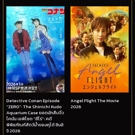
Detective Conan Episode
Angel Flight The Movie
“ZERO”: The Shinichi Kudo
2026
Aquarium Case ยอดนักสืบจิ๋ว
โคนัน เอพิโซด “ซีโร่”: คดี
พิพิธภัณฑ์สัตว์น้ำของคุโด้ ชินอิ
จิ 2026