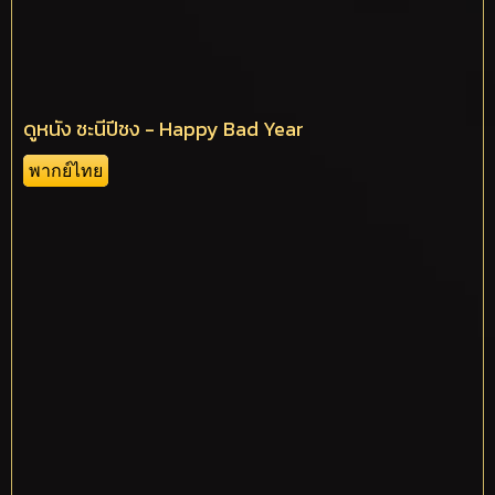
ดูหนัง ชะนีปีชง - Happy Bad Year
พากย์ไทย