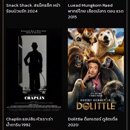
Snack Shack. สแน็คแช็ค หน้า
Luead Mungkorn Raed
ร้อนป่วนรัก 2024
พากย์ไทย เลือดมังกร ตอน แรด
2015
Chaplin แชปลิน หัวเราะร่า
Dolittle ด็อกเตอร์ ดูลิตเติ้ล
น้ำตาริน 1992
2020