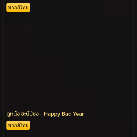
พากย์ไทย
ดูหนัง ชะนีปีชง - Happy Bad Year
พากย์ไทย