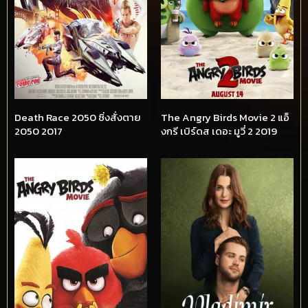
Death Race 2050 ซิ่งสั่งตาย
The Angry Birds Movie 2 แอ็
2050 2017
งกรี เบิร์ดส เดอะ มูวี่ 2 2019