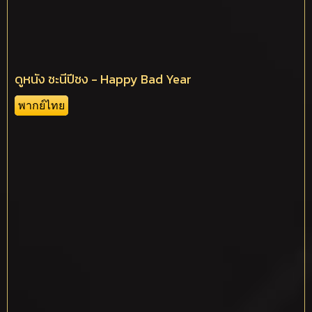
ดูหนัง ชะนีปีชง - Happy Bad Year
พากย์ไทย