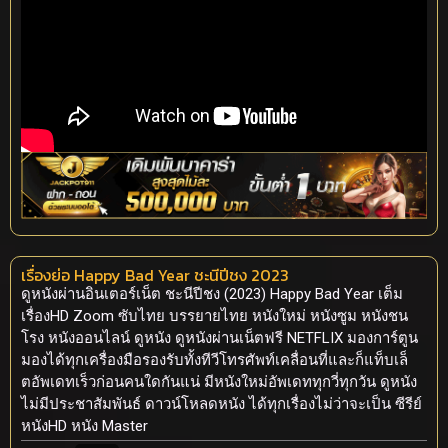
เรื่องย่อ Happy Bad Year ชะนีปีชง 2023
ดูหนังผ่านอินเตอร์เน็ต ชะนีปีชง (2023) Happy Bad Year เต็ม
เรื่องHD Zoom ซับไทย บรรยายไทย หนังใหม่ หนังซูม หนังชน
โรง หนังออนไลน์ ดูหนัง ดูหนังผ่านเน็ตฟรี NETFLIX มองการ์ตูน
มองได้ทุกเครื่องมือรองรับทั้งทีวีโทรศัพท์เคลื่อนที่และก็แท็บเล็
ตอัพเดทเร็วก่อนคนใดกันแน่ มีหนังใหม่อัพเดททุกวี่ทุกวัน ดูหนัง
ไม่มีประชาสัมพันธ์ ดาวน์โหลดหนัง ได้ทุกเรื่องไม่ว่าจะเป็น ซีรีย์
หนังHD หนัง Master