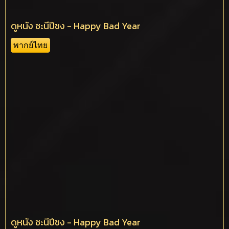
ดูหนัง ชะนีปีชง - Happy Bad Year
พากย์ไทย
ดูหนัง ชะนีปีชง - Happy Bad Year