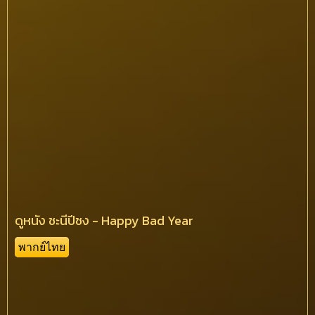
ดูหนัง ชะนีปีชง - Happy Bad Year
พากย์ไทย