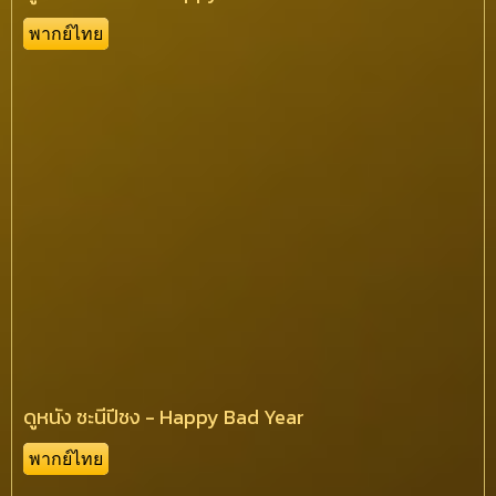
พากย์ไทย
ดูหนัง ชะนีปีชง - Happy Bad Year
พากย์ไทย