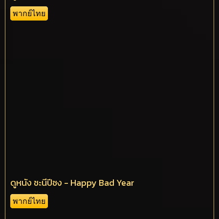
พากย์ไทย
ดูหนัง ชะนีปีชง - Happy Bad Year
พากย์ไทย