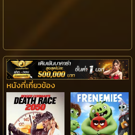
หนังที่เกี่ยวข้อง