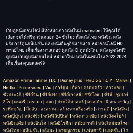
เว็บดูหนังออนไลน์ มีทั้งหนังเก่า หนังใหม่
marinabet
ให้คุณได้
เลือกชมได้ฟรีทุกวันตลอด 24 ชั่วโมง ทั้งหนังไทย หนังจีน หนัง
ฝรั่ง การ์ตูนอนิเมชั่น และหนังอื่นๆอีกมากมาย หนังออนไลน์ HD
พากย์ไทย เต็มเรื่อง มาสเตอร์ ดูหนังHD ดูหนังใหม่ หนัง ดูหนังฟรี
ดูหนัง เว็บดูหนังออนไลน์ หนังมาใหม่ หนังใหม่ชนโรง 2023 2024
เต็มเรื่อง
ดูบอลสด99
Amazon Prime
|
anime
|
DC
|
Disney plus
|
HBO Go
|
iQiY
|
Marvel
|
Netflix
|
Prime video
|
Viu
|
การ์ตูน
|
กีฬา
|
ครอบครัว
|
คาวบอย
|
ชีวประวัติ
|
ซีรี่ย์จีน
|
ซีรี่ย์ฝรั่ง
|
ซีรี่ย์เกาหลี
|
ซีรี่ย์ไทย
|
ซีรีส์
|
ซูเปอร์
ฮีโร่
|
ดนตรี
|
ดราม่า
|
ตลก
|
ประวิติศาสตร์
|
ผจญภัย
|
ผี สยองขวัญ
|
ระทึกขวัญ
|
ลึกลับ
|
สงคราม
|
สร้างจากเรื่องจริง
|
สารคดี
|
หนังจีน
|
หนังญี่ปุ่น
|
หนังฝรั่ง
|
หนังฟิลิปปินส์
|
หนังมาเลเซีย
|
หนังสิงคโปร์
|
หนังอินเดีย
|
หนังอินโด
|
หนังอีโรติก
|
หนังเกาหลี
|
หนังใหม่ชนโรง
|
หนังไทย
|
อนิเมชั่น
|
อนิเมะ
|
อาชญกรรม
|
แฟนตาซี
|
แอคชั่น
|
โร