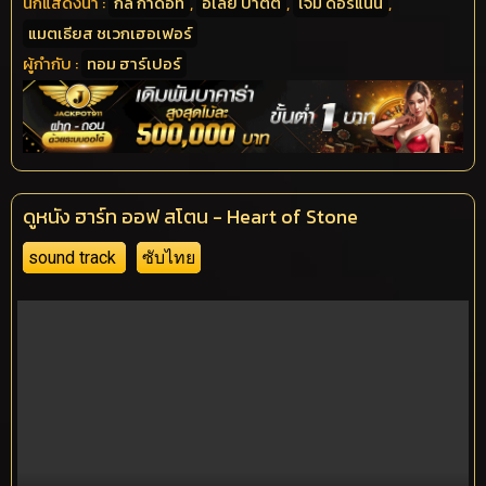
นักแสดงนำ :
กัล กาด็อท
,
อเลีย บาตต์
,
เจมี่ ดอร์แนน
,
แมตเธียส ชเวกเฮอเฟอร์
ผู้กำกับ :
ทอม ฮาร์เปอร์
ดูหนัง ฮาร์ท ออฟ สโตน - Heart of Stone
sound track
ซับไทย