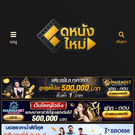
เมนู
ค้นหา