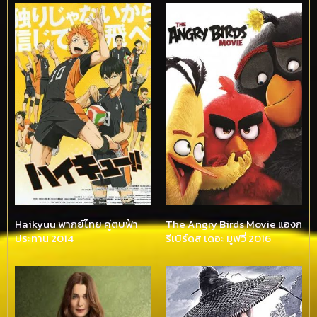
Haikyuu พากย์ไทย คู่ตบฟ้า
The Angry Birds Movie แองก
ประทาน 2014
รีเบิร์ดส เดอะ มูฟวี่ 2016