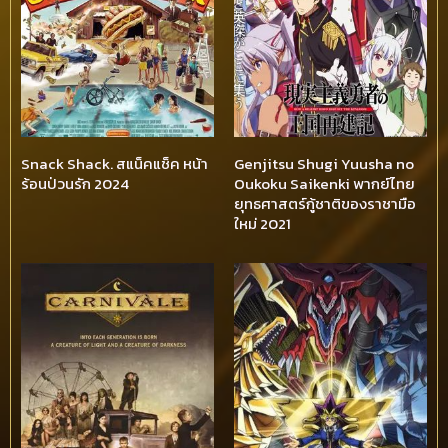
Snack Shack. สแน็คแช็ค หน้า
Genjitsu Shugi Yuusha no
ร้อนป่วนรัก 2024
Oukoku Saikenki พากย์ไทย
ยุทธศาสตร์กู้ชาติของราชามือ
ใหม่ 2021