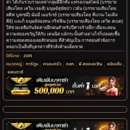
ล่า ได้เก็บรวบรวมเหล่ากลุ่มผีอีกทั้ง แฟรงเกนสไตน์ (บรรยาย
เสียงโดย เควิน เจมส์) มนุษย์สุนัขป่า เวย์น (บรรยายเสียงโดย
สตีฟ บูสเซมี่) มัมมี่ เมอร์เรย์ (บรรยายเสียงโดย คีแกน-ไมเคิล
คีย์) และก็ มนุษย์ล่องหน กริฟฟิน (บรรยายเสียงโดย เดวิด สเปด)
ให้ช่วยเหลือกันจัดค่ายฝึกฝนสำหรับปีศาจร้ายฝึก เพื่อจะสอน
ความสยองขวัญให้กับ เดนนิส แม้กระนั้นทำอย่างไรก็ปลอดเชื้อ
ความสยดสยองเลยสักหน่อย ที่สำคัญเป็น การสอนหัวข้อการ
หลอกเป็นสิ่งที่บุตรสาวที่รักสั่งห้ามเด็ดขาด
ปีที่ฉาย :
2015
หมวดหมู่ :
การ์ตูน
,
ครอบครัว
,
ตลก
,
ผี สยองขวัญ
,
อนิเมชั่น
,
แฟนตาซี