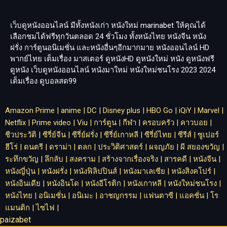
เว็บดูหนังออนไลน์ มีทั้งหนังเก่า หนังใหม่
marinabet
ให้คุณได้
เลือกชมได้ฟรีทุกวันตลอด 24 ชั่วโมง ทั้งหนังไทย หนังจีน หนัง
ฝรั่ง การ์ตูนอนิเมชั่น และหนังอื่นๆอีกมากมาย หนังออนไลน์ HD
พากย์ไทย เต็มเรื่อง มาสเตอร์ ดูหนังHD ดูหนังใหม่ หนัง ดูหนังฟรี
ดูหนัง เว็บดูหนังออนไลน์ หนังมาใหม่ หนังใหม่ชนโรง 2023 2024
เต็มเรื่อง
ดูบอลสด99
Amazon Prime
|
anime
|
DC
|
Disney plus
|
HBO Go
|
iQiY
|
Marvel
|
Netflix
|
Prime video
|
Viu
|
การ์ตูน
|
กีฬา
|
ครอบครัว
|
คาวบอย
|
ชีวประวัติ
|
ซีรี่ย์จีน
|
ซีรี่ย์ฝรั่ง
|
ซีรี่ย์เกาหลี
|
ซีรี่ย์ไทย
|
ซีรีส์
|
ซูเปอร์
ฮีโร่
|
ดนตรี
|
ดราม่า
|
ตลก
|
ประวิติศาสตร์
|
ผจญภัย
|
ผี สยองขวัญ
|
ระทึกขวัญ
|
ลึกลับ
|
สงคราม
|
สร้างจากเรื่องจริง
|
สารคดี
|
หนังจีน
|
หนังญี่ปุ่น
|
หนังฝรั่ง
|
หนังฟิลิปปินส์
|
หนังมาเลเซีย
|
หนังสิงคโปร์
|
หนังอินเดีย
|
หนังอินโด
|
หนังอีโรติก
|
หนังเกาหลี
|
หนังใหม่ชนโรง
|
หนังไทย
|
อนิเมชั่น
|
อนิเมะ
|
อาชญกรรม
|
แฟนตาซี
|
แอคชั่น
|
โร
แมนติก
|
ไซไฟ
|
paizabet