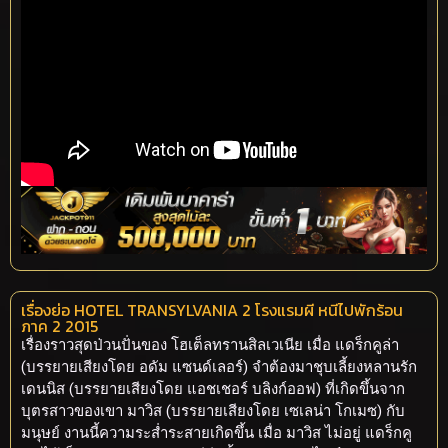
เรื่องย่อ HOTEL TRANSYLVANIA 2 โรงแรมผี หนีไปพักร้อน
ภาค 2 2015
เรื่องราวสุดป่วนปั่นของ โฮเต็ลทรานสิลเวเนีย เมื่อ แดร็กคูล่า
(บรรยายเสียงโดย อดัม แซนด์เลอร์) จำต้องมาชุบเลี้ยงหลานรัก
เดนนิส (บรรยายเสียงโดย แอชเชอร์ บลิงก์ออฟ) ที่เกิดขึ้นจาก
บุตรสาวของเขา มาวิส (บรรยายเสียงโดย เซเลน่า โกเมซ) กับ
มนุษย์ งานนี้ความระส่ำระสายเกิดขึ้น เมื่อ มาวิส ไม่อยู่ แดร็กคู