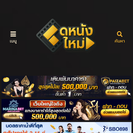
เมนู
ค้นหา