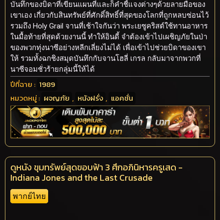
บันทึกของบิดาที่เขียนแผนที่และก็คำชี้แจงต่างๆด้วยลายมือของ
เขาเอง เกี่ยวกับสินทรัพย์ที่ศักดิ์สิทธิ์ที่สุดของโลกที่ถูกหลบซ่อนไว้
รวมถึง Holy Grail จานที่เช้าใจกันว่า พระเยซูคริสต์ใช้ทานอาหาร
ในมื้อท้ายที่สุดด้วยงานนี้ ทำให้อินดี้ จำต้องเข้าไปเผชิญภัยในป่า
ของพวกทุ่งนาซีอย่างหลีกเลี่ยงไม่ได้ เพื่อเข้าไปช่วยบิดาของเขา
ให้ รวมทั้งฉกชิงสมุดบันทึกกับจานโฮลี่ เกรล กลับมาจากพวกที่
นาซีจอมชั่วร้ายกลุ่มนี้ให้ได้
ปีที่ฉาย :
1989
หมวดหมู่ :
ผจญภัย
,
หนังฝรั่ง
,
แอคชั่น
ดูหนัง ขุมทรัพย์สุดขอบฟ้า 3 ศึกอภินิหารครูเสด -
Indiana Jones and the Last Crusade
พากย์ไทย