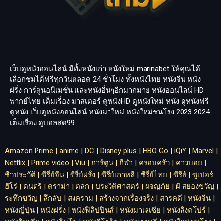
เว็บดูหนังออนไลน์ มีทั้งหนังเก่า หนังใหม่
marinabet
ให้คุณได้
เลือกชมได้ฟรีทุกวันตลอด 24 ชั่วโมง ทั้งหนังไทย หนังจีน หนัง
ฝรั่ง การ์ตูนอนิเมชั่น และหนังอื่นๆอีกมากมาย หนังออนไลน์ HD
พากย์ไทย เต็มเรื่อง มาสเตอร์ ดูหนังHD ดูหนังใหม่ หนัง ดูหนังฟรี
ดูหนัง เว็บดูหนังออนไลน์ หนังมาใหม่ หนังใหม่ชนโรง 2023 2024
เต็มเรื่อง
ดูบอลสด99
Amazon Prime
|
anime
|
DC
|
Disney plus
|
HBO Go
|
iQiY
|
Marvel
|
Netflix
|
Prime video
|
Viu
|
การ์ตูน
|
กีฬา
|
ครอบครัว
|
คาวบอย
|
ชีวประวัติ
|
ซีรี่ย์จีน
|
ซีรี่ย์ฝรั่ง
|
ซีรี่ย์เกาหลี
|
ซีรี่ย์ไทย
|
ซีรีส์
|
ซูเปอร์
ฮีโร่
|
ดนตรี
|
ดราม่า
|
ตลก
|
ประวิติศาสตร์
|
ผจญภัย
|
ผี สยองขวัญ
|
ระทึกขวัญ
|
ลึกลับ
|
สงคราม
|
สร้างจากเรื่องจริง
|
สารคดี
|
หนังจีน
|
หนังญี่ปุ่น
|
หนังฝรั่ง
|
หนังฟิลิปปินส์
|
หนังมาเลเซีย
|
หนังสิงคโปร์
|