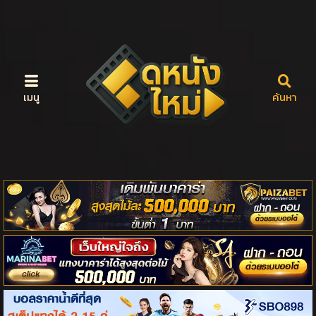
เมนู
ค้นหา