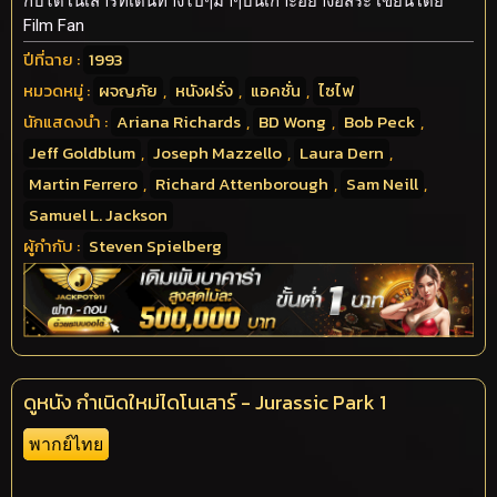
กับไดโนเสาร์ที่เดินทางไปๆมาๆบนเกาะอย่างอิสระ เขียนโดย
Film Fan
ปีที่ฉาย :
1993
หมวดหมู่ :
ผจญภัย
,
หนังฝรั่ง
,
แอคชั่น
,
ไซไฟ
นักแสดงนำ :
Ariana Richards
,
BD Wong
,
Bob Peck
,
Jeff Goldblum
,
Joseph Mazzello
,
Laura Dern
,
Martin Ferrero
,
Richard Attenborough
,
Sam Neill
,
Samuel L. Jackson
ผู้กำกับ :
Steven Spielberg
ดูหนัง กำเนิดใหม่ไดโนเสาร์ - Jurassic Park 1
พากย์ไทย