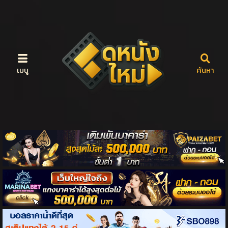
เมนู
ค้นหา