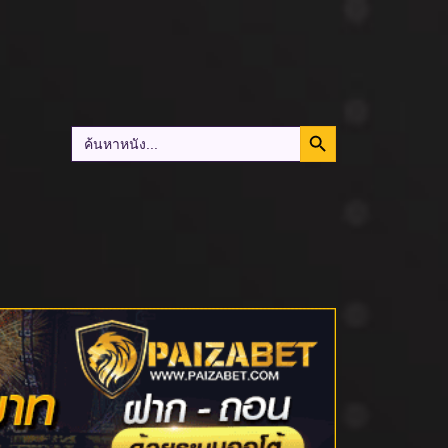
Search Button
Search
for: