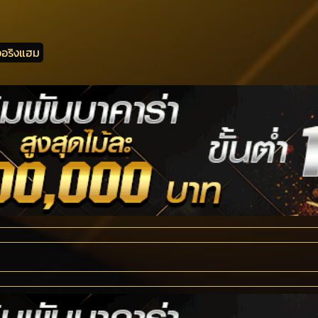
วอริงแฮม