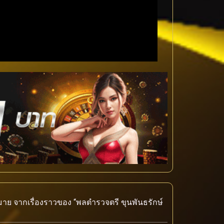
าย จากเรื่องราวของ “พลตำรวจตรี ขุนพันธรักษ์