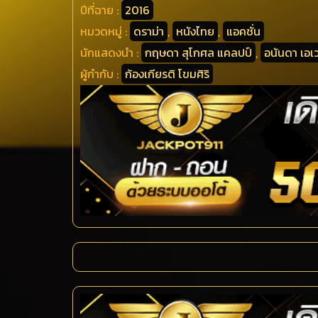
ปีที่ฉาย :
2016
หมวดหมู่ :
ดราม่า
,
หนังไทย
,
แอคชั่น
นักแสดงนำ :
กฤษดา สุโกศล แคลปป์
,
อนันดา เอเ
ผู้กำกับ :
ก้องเกียรติ โขมศิริ