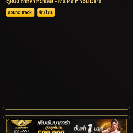
ดูหนัง ถ้ากล้า ก็ฆ่าเลย - Kill Me If You Dare
sound track
ซับไทย