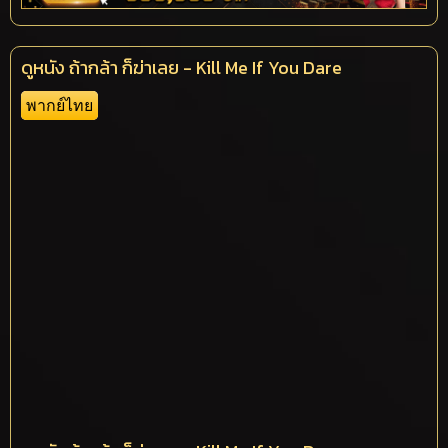
ดูหนัง ถ้ากล้า ก็ฆ่าเลย - Kill Me If You Dare
พากย์ไทย