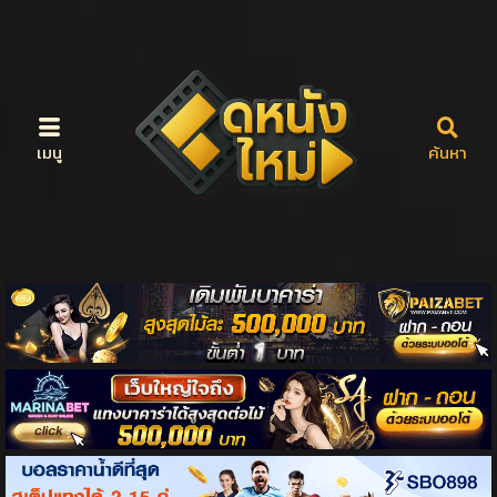
เมนู
ค้นหา