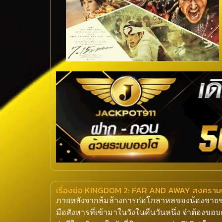
เรื่องย่อ KINGDOM 2: FAR AND AWAY สงครามบั
ภายหลังจากล้มล้างการก่อโกลาหลของน้องชายของเขา 
มือสังหารที่เข้ามาในวังในคืนวันหนึ่ง จำต้องขอบค