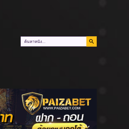
Search Button
Search
for: