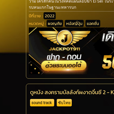
ว่ามีใครสักคนในวังที่คิดแผนลอบฆ่า Ei Sei ในระหว่า
รบหนแรกในฐานะทหารบก
ปีที่ฉาย :
2022
หมวดหมู่ :
ผจญภัย
,
หนังญี่ปุ่น
,
แอคชั่น
ดูหนัง สงครามบัลลังก์ผงาดจิ๋นซี 2
sound track
ซับไทย