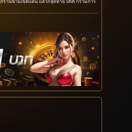
ิ่มรุกรานข้ามเขตแดน แล้วก็สุดท้าย Shin ก็ร่วมการ