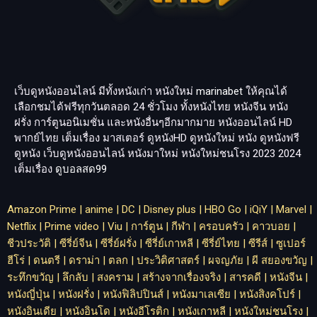
เว็บดูหนังออนไลน์ มีทั้งหนังเก่า หนังใหม่
marinabet
ให้คุณได้
เลือกชมได้ฟรีทุกวันตลอด 24 ชั่วโมง ทั้งหนังไทย หนังจีน หนัง
ฝรั่ง การ์ตูนอนิเมชั่น และหนังอื่นๆอีกมากมาย หนังออนไลน์ HD
พากย์ไทย เต็มเรื่อง มาสเตอร์ ดูหนังHD ดูหนังใหม่ หนัง ดูหนังฟรี
ดูหนัง เว็บดูหนังออนไลน์ หนังมาใหม่ หนังใหม่ชนโรง 2023 2024
เต็มเรื่อง
ดูบอลสด99
Amazon Prime
|
anime
|
DC
|
Disney plus
|
HBO Go
|
iQiY
|
Marvel
|
Netflix
|
Prime video
|
Viu
|
การ์ตูน
|
กีฬา
|
ครอบครัว
|
คาวบอย
|
ชีวประวัติ
|
ซีรี่ย์จีน
|
ซีรี่ย์ฝรั่ง
|
ซีรี่ย์เกาหลี
|
ซีรี่ย์ไทย
|
ซีรีส์
|
ซูเปอร์
ฮีโร่
|
ดนตรี
|
ดราม่า
|
ตลก
|
ประวิติศาสตร์
|
ผจญภัย
|
ผี สยองขวัญ
|
ระทึกขวัญ
|
ลึกลับ
|
สงคราม
|
สร้างจากเรื่องจริง
|
สารคดี
|
หนังจีน
|
หนังญี่ปุ่น
|
หนังฝรั่ง
|
หนังฟิลิปปินส์
|
หนังมาเลเซีย
|
หนังสิงคโปร์
|
หนังอินเดีย
|
หนังอินโด
|
หนังอีโรติก
|
หนังเกาหลี
|
หนังใหม่ชนโรง
|