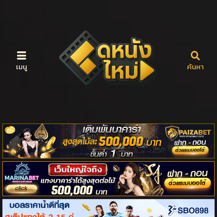
เมนู
ค้นหา