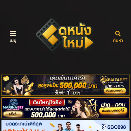
เมนู
ค้นหา