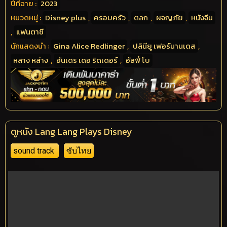
ปีที่ฉาย :
2023
หมวดหมู่ :
Disney plus
,
ครอบครัว
,
ตลก
,
ผจญภัย
,
หนังจีน
,
แฟนตาซี
นักแสดงนำ :
Gina Alice Redlinger
,
ปลินียู เฟอร์นานเดส
,
หลาง หล่าง
,
อันเดร เดอ ริดเดอร์
,
อัลฟี่ โบ
ดูหนัง Lang Lang Plays Disney
sound track
ซับไทย