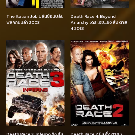
The Italian Job ปล้นซ้อนปล้น
Death Race 4: Beyond
พลิกถนนล่า 2003
Anarchy เดธ เรซ…ซิ่ง สั่ง ตาย
4 2018
Death Race 3: Inferno ซิ่ง สั่ง
Death Race 2 ซิ่ง สั่ง ตาย 2