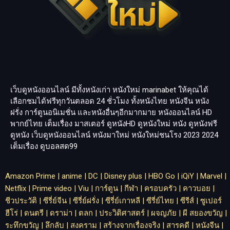
เว็บดูหนังออนไลน์ มีทั้งหนังเก่า หนังใหม่
marinabet
ให้คุณได้
เลือกชมได้ฟรีทุกวันตลอด 24 ชั่วโมง ทั้งหนังไทย หนังจีน หนัง
ฝรั่ง การ์ตูนอนิเมชั่น และหนังอื่นๆอีกมากมาย หนังออนไลน์ HD
พากย์ไทย เต็มเรื่อง มาสเตอร์ ดูหนังHD ดูหนังใหม่ หนัง ดูหนังฟรี
ดูหนัง เว็บดูหนังออนไลน์ หนังมาใหม่ หนังใหม่ชนโรง 2023 2024
เต็มเรื่อง
ดูบอลสด99
Amazon Prime
|
anime
|
DC
|
Disney plus
|
HBO Go
|
iQiY
|
Marvel
|
Netflix
|
Prime video
|
Viu
|
การ์ตูน
|
กีฬา
|
ครอบครัว
|
คาวบอย
|
ชีวประวัติ
|
ซีรี่ย์จีน
|
ซีรี่ย์ฝรั่ง
|
ซีรี่ย์เกาหลี
|
ซีรี่ย์ไทย
|
ซีรีส์
|
ซูเปอร์
ฮีโร่
|
ดนตรี
|
ดราม่า
|
ตลก
|
ประวิติศาสตร์
|
ผจญภัย
|
ผี สยองขวัญ
|
ระทึกขวัญ
|
ลึกลับ
|
สงคราม
|
สร้างจากเรื่องจริง
|
สารคดี
|
หนังจีน
|