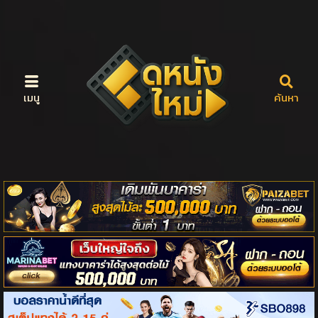
เมนู
ค้นหา