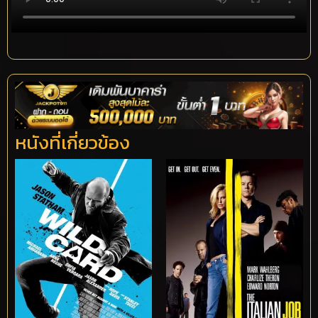
หนังที่เกี่ยวข้อง