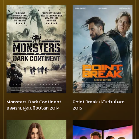
Monsters: Dark Continent
Point Break ปล้นข้ามโคตร
สงครามฝูงเขมือบโลก 2014
2015