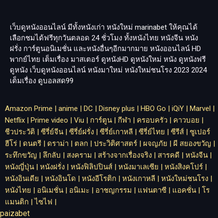
เว็บดูหนังออนไลน์ มีทั้งหนังเก่า หนังใหม่
marinabet
ให้คุณได้
เลือกชมได้ฟรีทุกวันตลอด 24 ชั่วโมง ทั้งหนังไทย หนังจีน หนัง
ฝรั่ง การ์ตูนอนิเมชั่น และหนังอื่นๆอีกมากมาย หนังออนไลน์ HD
พากย์ไทย เต็มเรื่อง มาสเตอร์ ดูหนังHD ดูหนังใหม่ หนัง ดูหนังฟรี
ดูหนัง เว็บดูหนังออนไลน์ หนังมาใหม่ หนังใหม่ชนโรง 2023 2024
เต็มเรื่อง
ดูบอลสด99
Amazon Prime
|
anime
|
DC
|
Disney plus
|
HBO Go
|
iQiY
|
Marvel
|
Netflix
|
Prime video
|
Viu
|
การ์ตูน
|
กีฬา
|
ครอบครัว
|
คาวบอย
|
ชีวประวัติ
|
ซีรี่ย์จีน
|
ซีรี่ย์ฝรั่ง
|
ซีรี่ย์เกาหลี
|
ซีรี่ย์ไทย
|
ซีรีส์
|
ซูเปอร์
ฮีโร่
|
ดนตรี
|
ดราม่า
|
ตลก
|
ประวิติศาสตร์
|
ผจญภัย
|
ผี สยองขวัญ
|
ระทึกขวัญ
|
ลึกลับ
|
สงคราม
|
สร้างจากเรื่องจริง
|
สารคดี
|
หนังจีน
|
หนังญี่ปุ่น
|
หนังฝรั่ง
|
หนังฟิลิปปินส์
|
หนังมาเลเซีย
|
หนังสิงคโปร์
|
หนังอินเดีย
|
หนังอินโด
|
หนังอีโรติก
|
หนังเกาหลี
|
หนังใหม่ชนโรง
|
หนังไทย
|
อนิเมชั่น
|
อนิเมะ
|
อาชญกรรม
|
แฟนตาซี
|
แอคชั่น
|
โร
แมนติก
|
ไซไฟ
|
paizabet