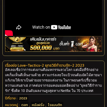
เรื่องย่อ Love-Tactics-2 ยุทธวิธีกำราบรัก-2 2023
อัสเลอเชื่อว่าการแต่งงานคือมหกรรมลวงโลก แต่เมื่อที่รักอย่าง
เคเร็มเห็นดีเห็นงามด้วย สาวแกร่งเลยใจแป้วจนต้องงัดไม้ตายมา
แก้เกมให้เขาเป็นฝ่ายอยากขอแต่งงาน ในภาพยนตร์เปรี้ยวอม
หวานแสนฮาเฮ ภาคต่อจากรอมคอมยอดฮิตอย่าง “ยุทธวิธีกำราบ
รัก” ซึ่งติด 10 อันดับผลงานสูงสุดทาง Netflix ใน 70 ประเทศ
ปีที่ฉาย :
2023
หมวดหมู่ :
ตลก
,
หนังฝรั่ง
,
โรแมนติก