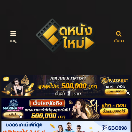
เมนู
ค้นหา