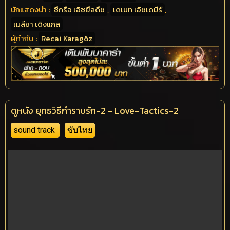
นักแสดงนำ :
ชึกรือ เอิซยึลดึซ
,
เดเมท เอิซเดมีร์
,
เมลีซา เดิงแกล
ผู้กำกับ :
Recai Karagöz
ดูหนัง ยุทธวิธีกำราบรัก-2 - Love-Tactics-2
sound track
ซับไทย